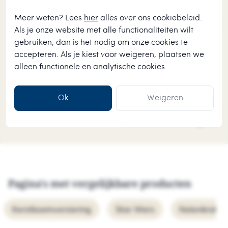
assortiment voor een kerstliefhebber.
Meer weten? Lees
hier
alles over ons cookiebeleid.
Als je onze website met alle functionaliteiten wilt
gebruiken, dan is het nodig om onze cookies te
★
★
★
★
★
accepteren. Als je kiest voor
weigeren
, plaatsen we
Anneke van der Woude
alleen functionele en analytische cookies.
2026-08-01
Vlotte levering, producten goed verpakt, ook fijn dat
er een persoonlijk kaartje bij zat.
Ok
Weigeren
Alle klantbeoordelingen
Pagina's met vergelijkbare producten
Kerstboomversiering
Star Wars
Notenkraker