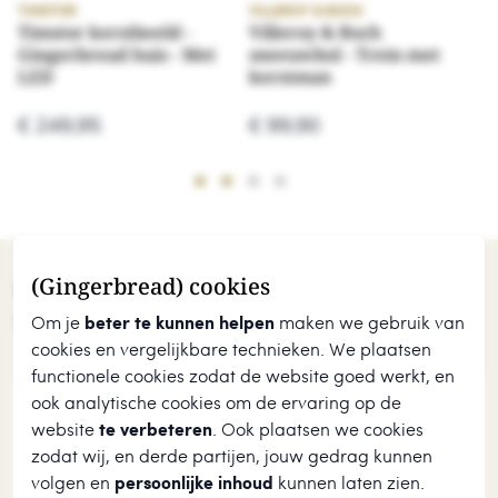
TIMSTOR
VILLEROY & BOCH
RO
Timstor kerstbeeld -
Villeroy & Boch
Ro
Gingerbread huis - Met
sneeuwbol - Trein met
8
LED
kerstman
€ 249,95
€ 99,90
€
(Gingerbread) cookies
Onze klanten beoordelen ons met een
9.7
uit
680
beoordelingen.
Om je
beter te kunnen helpen
maken we gebruik van
cookies en vergelijkbare technieken. We plaatsen
functionele cookies zodat de website goed werkt, en
ook analytische cookies om de ervaring op de
★
★
★
★
★
website
te verbeteren
. Ook plaatsen we cookies
henri Hodiamont
zodat wij, en derde partijen, jouw gedrag kunnen
2026-08-01
volgen en
persoonlijke inhoud
kunnen laten zien.
Mooi product, in 2 dagen in huis. Leuk uitgebreid