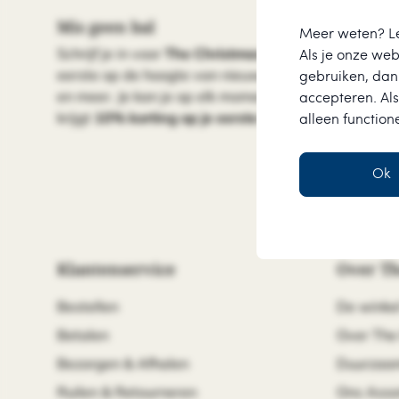
Mis geen bal
Meer weten? L
Schrijf je in voor
The Christmas Shop nieuwsbrief
e
Als je onze webs
eerste op de hoogte van nieuwe producten, specia
gebruiken, dan 
en meer. Je kan je op elk moment kosteloos uitschrijv
accepteren. Als
krijgt
10% korting op je eerste bestelling
.
alleen function
Ok
Klantenservice
Over Th
Bestellen
De winkel
Betalen
Over The
Bezorgen & Afhalen
Duurzaa
Ruilen & Retourneren
Ons Asso