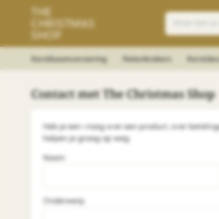
Kerstboomversiering
Notenkrakers
Kerstdec
Contact met The Christmas Shop
Heb je een vraag over een product, over betalinge
helpen je graag op weg.
Naam
Onderwerp