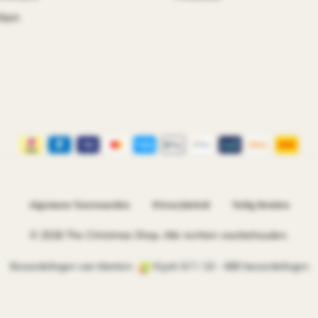
rken
Algemene Voorwaarden
Privacybeleid
Veilig Betalen
© 2026 The Christmas Shop. Alle rechten voorbehouden.
Beoordelingen van klanten:
Kiyoh 9.7 / 10 -
680 beoordelingen