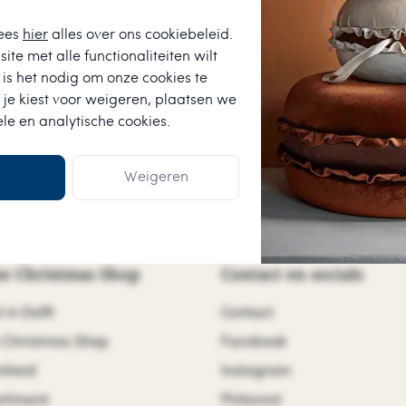
ees
hier
alles over ons cookiebeleid.
n wees als
ite met alle functionaliteiten wilt
le aanbiedingen
is het nodig om onze cookies te
en. Oh ja, je
 je kiest voor
weigeren
, plaatsen we
ele en analytische cookies.
Weigeren
e Christmas Shop
Contact en socials
 in Delft
Contact
 Christmas Shop
Facebook
mheid
Instagram
rtiment
Pinterest