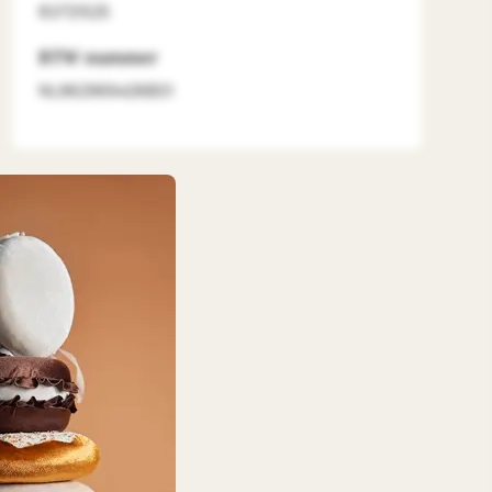
83721525
BTW nummer
NL862969426B01