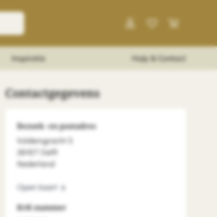
Inspiratie
Hulp & Contact
Contactgegevens
Bezoek- en postadres
Voldersgracht 5
2611ET Delft
Nederland
Open kaart
KvK nummer