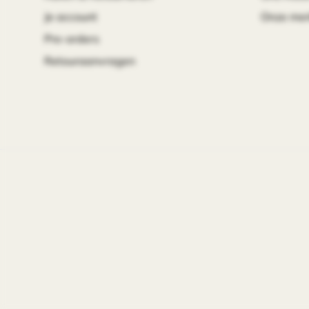
Je account
Onze me
Pre-orders
Retouraanvragen