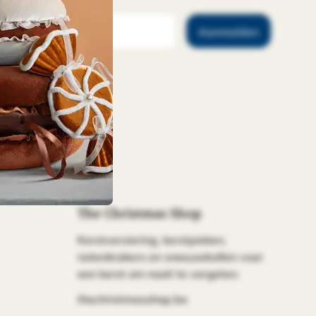
Aanmelden
The Christmas Shop
Kerstversiering, kerstpieken,
notenkrakers en sneeuwbollen voor
een kerst om nooit te vergeten.
thechristmasshop.be