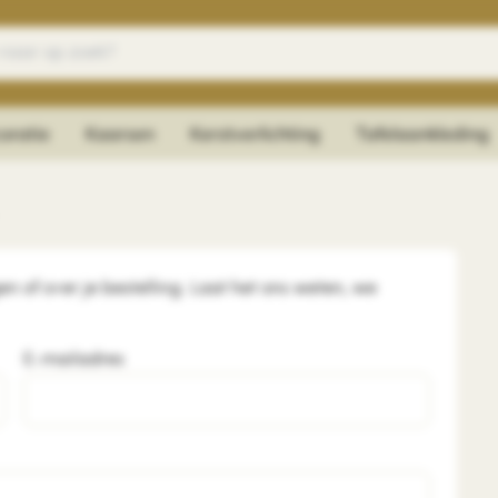
oratie
Kaarsen
Kerstverlichting
Tafelaankleding
n of over je bestelling. Laat het ons weten, we
E-mailadres