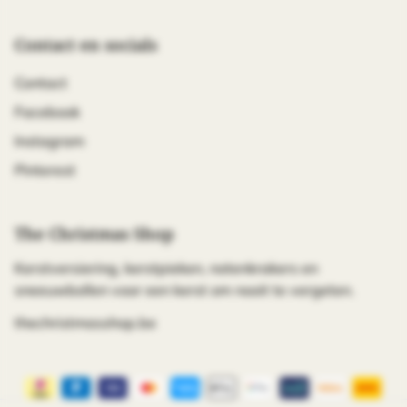
Contact en socials
Contact
Facebook
Instagram
Pinterest
The Christmas Shop
Kerstversiering, kerstpieken, notenkrakers en
sneeuwbollen voor een kerst om nooit te vergeten.
thechristmasshop.be