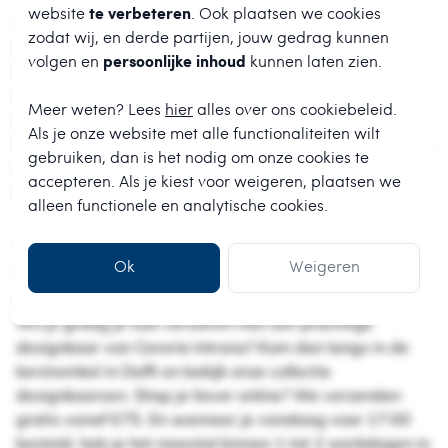
website
te verbeteren
. Ook plaatsen we cookies
Materialen en kwaliteit
zodat wij, en derde partijen, jouw gedrag kunnen
Cereria Introna gebruikt paraffine van hoge kwaliteit en
volgen en
persoonlijke inhoud
kunnen laten zien.
lonten van puur katoen, zodat kaarsen rook absorberen
en minder snel druipen. Het is bijna zonde om de
Meer weten? Lees
hier
alles over ons cookiebeleid.
designkaarsen aan te steken, maar als ze branden,
Als je onze website met alle functionaliteiten wilt
branden ze heel rustig. Alle kaarsen van Cereria Introna
gebruiken, dan is het nodig om onze cookies te
worden nog steeds in Italië gemaakt en ontworpen
accepteren. Als je kiest voor
weigeren
, plaatsen we
door een team van ongeveer 15 mensen.
alleen functionele en analytische cookies.
Koop je kerstversiering van Cereria
Introna op thechristmasshop.nl of in de
Ok
Weigeren
kerstwinkel
Wil je graag je huis versieren met een prachtige
designkaar van Cereria Introna? Kom dan langs in de
kerstwinkel in Delft en bekijk onze collectie
designkaarsen. Shop je liever online? We verzenden
gratis vanaf €75. En wanneer je vandaag voor 17:00
besteld, heb je het meestal binnen 1 tot 2 werkdagen in