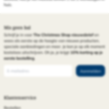
huis.
Mis geen bal
Schrijf je in voor
The Christmas Shop nieuwsbrief
en
wees als eerste op de hoogte van nieuwe producten,
speciale aanbiedingen en meer. Je kan je op elk moment
kosteloos uitschrijven. Oh ja, je krijgt
10% korting op je
eerste bestelling
.
Aanmelden
Klantenservice
Bestellen