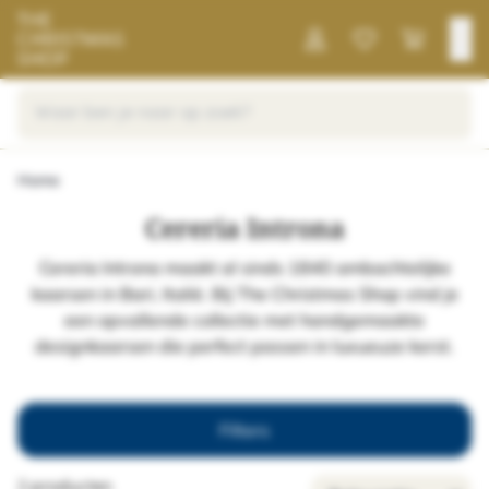
Home
Cereria Introna
Cereria Introna maakt al sinds 1840 ambachtelijke
kaarsen in Bari, Italië. Bij The Christmas Shop vind je
een opvallende collectie met handgemaakte
designkaarsen die perfect passen in luxueuze kerst.
Filters
2 producten