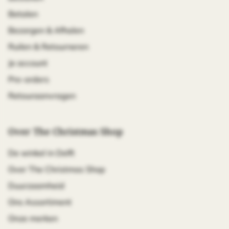
Betalen
Bezorgen & Afhalen
Ruilen & Retourneren
Je account
Pre-orders
Retouraanvragen
Over The Christmas Shop
De winkel in Delft
Over The Christmas Shop
Duurzaamheid
Ons Assortiment
Onze merken