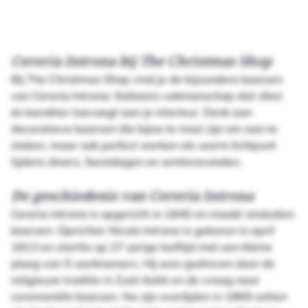
Cereria Introna bij The Christmas Shop
Bij The Christmas Shop vind je de bijzondere kaarsen
van Cereria Introna: Italiaans vakmanschap dat sfeer
én karakter toevoegt aan je interieur. Denk aan
decoratieve kaarsen die bijna te mooi zijn om aan te
steken, maar ook perfect werken als warm lichtpunt
tijdens diners, feestdagen en winteravonden.
De geschiedenis van Cereria Introna
Cereria Introna is opgericht in 1840 en maakt sindsdien
kaarsen. Oprichter Nicola Introna is geboren in april
1813 en startte op 27-jarige leeftijd met een kleine
ploeg van 5 werknemers. Hij was gedreven door de
religieuze traditie in Zuid-Italië en de vraag naar
ceremoniële kaarsen. Na zijn overlijden in 1869 zetten