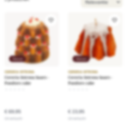
Sorteer op
Nieuw
Nieuw
CERERIA INTRONA
CERERIA INTRONA
Cereria Introna kaars -
Cereria Introna kaars -
Pandoro cake
Pandoro cake
★
★
★
★
★
★
★
★
★
★
€ 69,95
€ 23,95
Uitverkocht
Uitverkocht