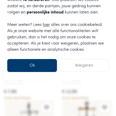
€ 10,95
€ 10,95
zodat wij, en derde partijen, jouw gedrag kunnen
Direct beschikbaar
Uitverkocht
volgen en
persoonlijke inhoud
kunnen laten zien.
Meer weten? Lees
hier
alles over ons cookiebeleid.
Als je onze website met alle functionaliteiten wilt
gebruiken, dan is het nodig om onze cookies te
accepteren. Als je kiest voor
weigeren
, plaatsen we
alleen functionele en analytische cookies.
Ok
Weigeren
PLUTO PRODUKTER
PLUTO PRODUKTER
Pluto waxinelichtjes -
Pluto theelicht carrousel -
Sparkling mint - Set van 10
Met Nijntje
★
★
★
★
★
★
★
★
★
★
€ 7,95
€ 12,95
Direct beschikbaar
Direct beschikbaar