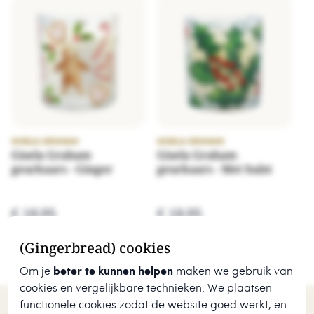
GISELA GRAHAM
GISELA GRAHAM
GI
Gisela Graham
Gisela Graham
G
geurkaars - Ginger
geurkaars - Met hulst
k
G
€ 18,95
€ 18,95
€
(Gingerbread) cookies
Om je
beter te kunnen helpen
maken we gebruik van
cookies en vergelijkbare technieken. We plaatsen
functionele cookies zodat de website goed werkt, en