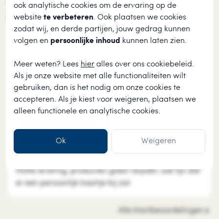
Onze klanten beoordelen ons met een
9.7
ook analytische cookies om de ervaring op de
uit
680
beoordelingen.
website
te verbeteren
. Ook plaatsen we cookies
zodat wij, en derde partijen, jouw gedrag kunnen
volgen en
persoonlijke inhoud
kunnen laten zien.
★
★
★
★
★
Meer weten? Lees
hier
alles over ons cookiebeleid.
henri Hodiamont
Als je onze website met alle functionaliteiten wilt
2026-08-01
gebruiken, dan is het nodig om onze cookies te
Mooi product, in 2 dagen in huis. Leuk uitgebreid
accepteren. Als je kiest voor
weigeren
, plaatsen we
assortiment voor een kerstliefhebber.
alleen functionele en analytische cookies.
★
★
★
★
★
Ok
Weigeren
Anneke van der Woude
2026-08-01
Vlotte levering, producten goed verpakt, ook fijn dat
er een persoonlijk kaartje bij zat.
Alle klantbeoordelingen