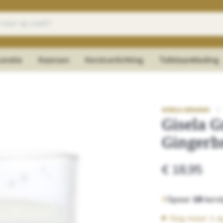
oratie
Kaarsen
Kerstverlichting
Tafelaankleding
|
GISELA GRAHAM
Gisela 
Gingerb
€ 18,95
Spaar
18
kerst
Nog maar 1 o