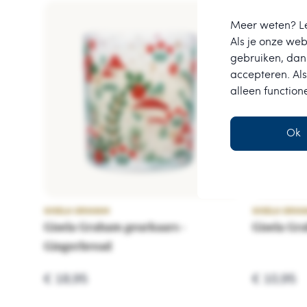
Meer weten? L
Als je onze webs
gebruiken, dan 
accepteren. Als
alleen function
Ok
GISELA GRAHAM
GISELA GRA
Gisela Graham geurkaars -
Gisela Gr
Gingerbread
€ 18,95
€ 10,95