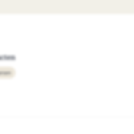
ucten
arsen