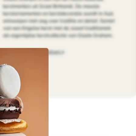
kerstmerken uit Groot Brittanië. De meeste
kerstornamenten en kerstdecoratie wordt in-huis
ontworpen met oog voor traditie en detail. Geniet
van een Engelse kerst met de zowel traditionele
als eigentijdse kerstcollectie van Gisela Graham.
Meer over Gisela Graham