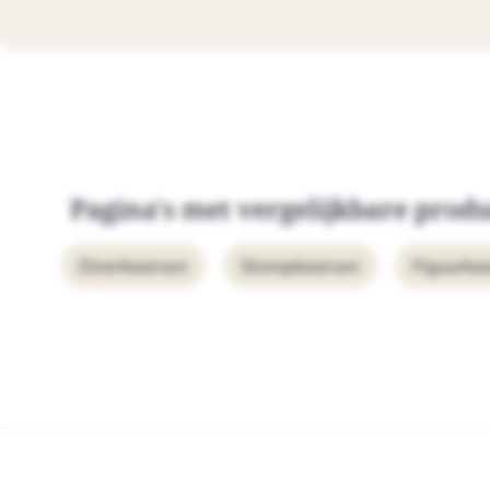
Pagina's met vergelijkbare prod
Dinerkaarsen
Stompkaarsen
Figuurka