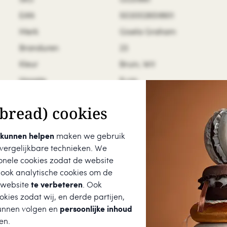
EAN
5030026518611
Merk
Gisela Graham
Branduren
23
Kleur
Bruin, Wit
Hoogte
9 cm
Breedte
8 cm
bread) cookies
Diepte
8 cm
 kunnen helpen
maken we gebruik
 vergelijkbare technieken. We
onele cookies zodat de website
 ook analytische cookies om de
 website
te verbeteren
. Ook
kies zodat wij, en derde partijen,
e vergelijkbare producten
unnen volgen en
persoonlijke inhoud
en.