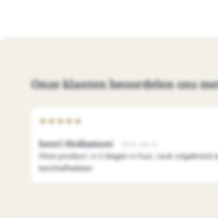
Onze klanten beoordelen ons me
★
★
★
★
★
henri Hodiamont
2026-08-01
Mooi product, in 2 dagen in huis. Leuk uitgebreid 
kerstliefhebber.