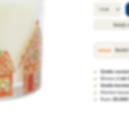
Bekijk
Bestel
Gratis verze
Binnen
1 tot
Gratis kerst
Klanten beoo
Ruim
30.000