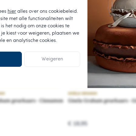
ees
hier
alles over ons cookiebeleid.
ite met alle functionaliteiten wilt
is het nodig om onze cookies te
 je kiest voor
weigeren
, plaatsen we
ele en analytische cookies.
Weigeren
HAM
GISELA GRAHAM
aham geurkaars - Cinnamon
Gisela Graham geurkaars - G
€ 18,95