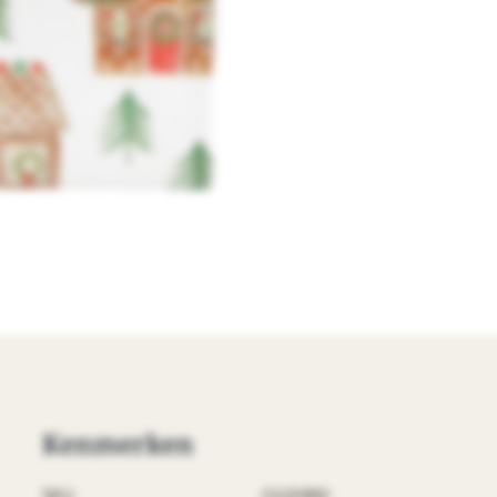
Kenmerken
SKU
GG51861