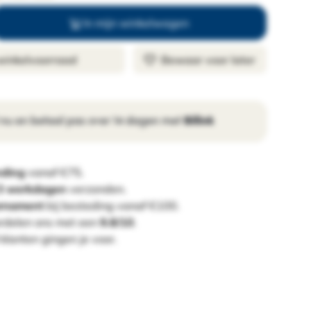
In mijn winkelwagen
 winkelvoorraad
Bewaar voor later
 nu en betaal pas over 14 dagen met
Billink
nding
vanaf €75.
 3 werkdagen
verzonden.
ornament
bij besteding vanaf €100.
rdelen ons met een
9.8/10
.
klanten gingen je voor.