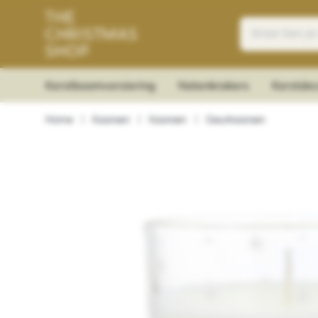
Kerstboomversiering
Notenkrakers
Kerstdec
Home
|
Kaarsen
|
Kaarsen
|
Geurkaarsen