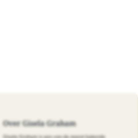
Over Gisela Graham
Gisela Graham is een van de meest bekende