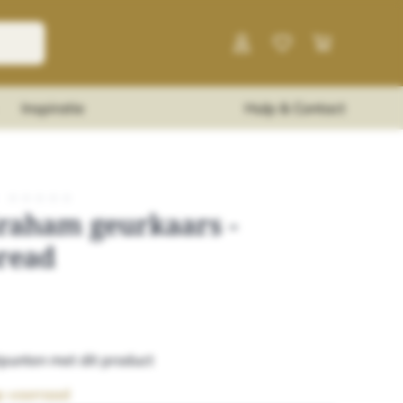
Inspiratie
Hulp & Contact
★
★
★
★
★
Graham geurkaars -
read
punten met dit product
p voorraad