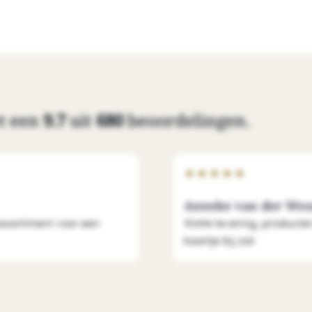
t een
9.7
uit
680
beoordelingen.
★
★
★
★
★
Anneke van der Wo
assortiment voor een
Vlotte levering, producte
kaartje bij zat.