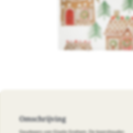
Omschrijving
Geurkaars van Gisela Graham. De kaarshouder,