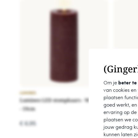
(Ginger
Laatste 
Om je
beter te
van cookies en
LUMINEO
LUMINEO
plaatsen functi
Lumineo LED stompkaars - Wijnrood
Lumineo LE
goed werkt, en
- 19cm
van 2
ervaring op de
plaatsen we coo
€ 6,95
€ 9,95
jouw gedrag k
kunnen laten zi