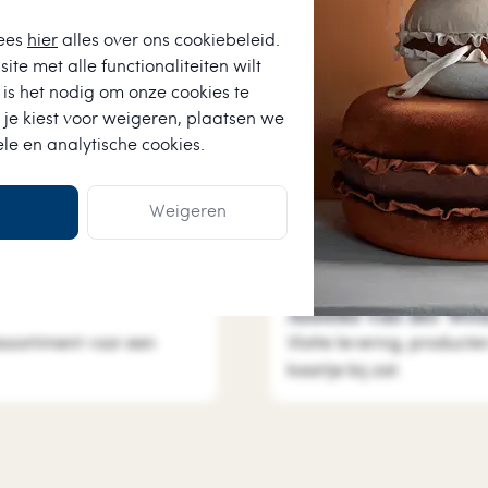
ees
hier
alles over ons cookiebeleid.
ite met alle functionaliteiten wilt
is het nodig om onze cookies te
 je kiest voor
weigeren
, plaatsen we
ele en analytische cookies.
t een
9.7
uit
680
beoordelingen.
Weigeren
★
★
★
★
★
Anneke van der Wo
assortiment voor een
Vlotte levering, producte
kaartje bij zat.