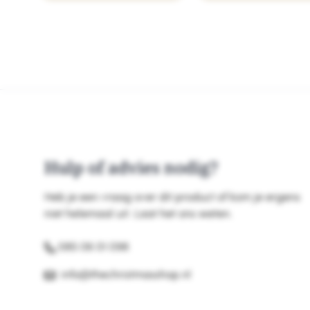
Hulp of advies nodig?
Heb je een vraag over dit product of kom je ergens
niet helemaal uit. Laat het ons weten.
085 06 01 098
info@thechristmasshop.nl