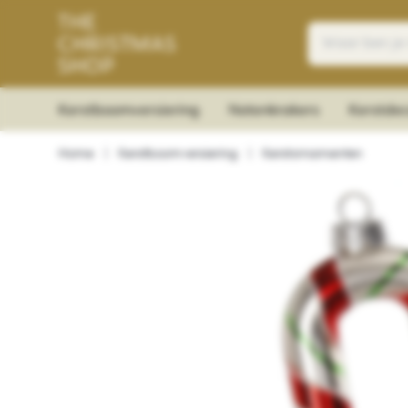
Kerstboomversiering
Notenkrakers
Kerstdec
Home
|
Kerstboomversiering
|
Kerstornamenten