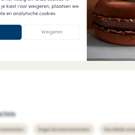
 je kiest voor
weigeren
, plaatsen we
Anneke van der Wo
ele en analytische cookies.
assortiment voor een
Vlotte levering, producte
kaartje bij zat.
Weigeren
ucten
ornamenten
Engel kerstornamenten
Kerstklok or