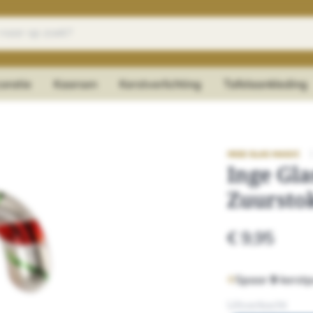
oratie
Kaarsen
Kerstverlichting
Tafelaankleding
INGE GLAS MAGIC
Inge Gla
Zuursto
€ 9,95
Spaar
9
kerstp
Uitverkocht