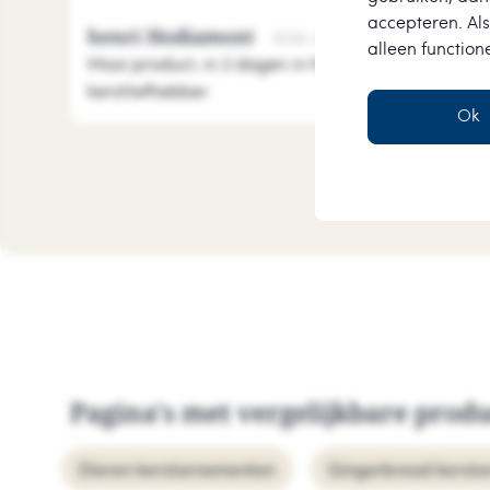
accepteren. Als
henri Hodiamont
2026-08-01
alleen function
Mooi product, in 2 dagen in huis. Leuk uitgebreid 
kerstliefhebber.
Ok
Pagina's met vergelijkbare prod
Dieren kerstornamenten
Gingerbread kerst