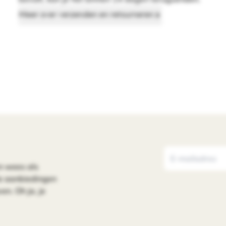
Meer over verzenden en retourneren
n wees als
le aanbiedingen
en. Oh ja, je