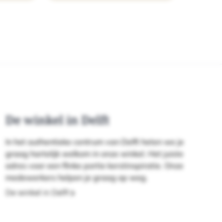
De winkel in Delft
In het authentieke centrum van Delft heten we je
graag hartelijk welkom in onze winkel. Het juiste
adres voor een flinke portie kerstinspiratie. Onze
medewerkers helpen je graag op weg.
De winkel in Delft