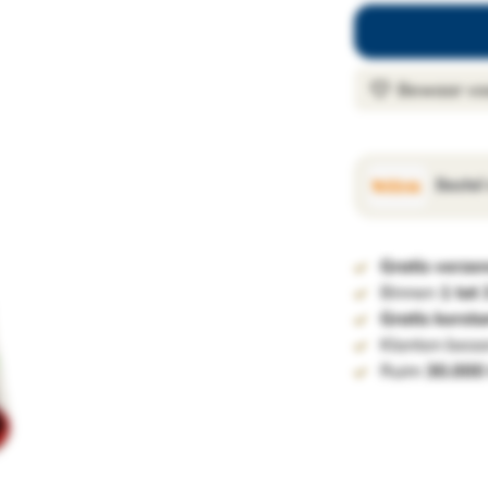
Bewaar voo
Bestel
Gratis verze
Binnen
1 tot
Gratis kerst
Klanten beoo
Ruim
30.000