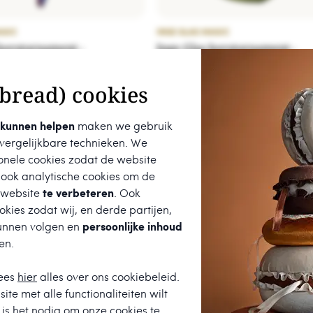
AGIC
INGE GLAS MAGIC
kerstornament -
Inge Glas kerstornament -
hicht
Struisvogel
bread) cookies
€ 11,95
 kunnen helpen
maken we gebruik
 vergelijkbare technieken. We
onele cookies zodat de website
 ook analytische cookies om de
 website
te verbeteren
. Ook
kies zodat wij, en derde partijen,
unnen volgen en
persoonlijke inhoud
en.
t een
9.7
uit
680
beoordelingen.
ees
hier
alles over ons cookiebeleid.
ite met alle functionaliteiten wilt
★
★
★
★
★
is het nodig om onze cookies te