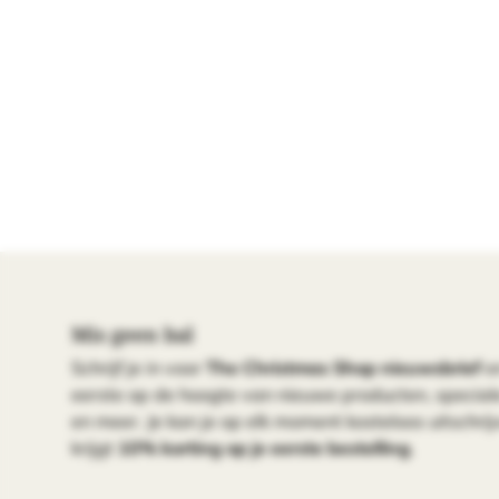
Mis geen bal
Schrijf je in voor
The Christmas Shop nieuwsbrief
e
eerste op de hoogte van nieuwe producten, specia
en meer. Je kan je op elk moment kosteloos uitschrijv
krijgt
10% korting op je eerste bestelling
.