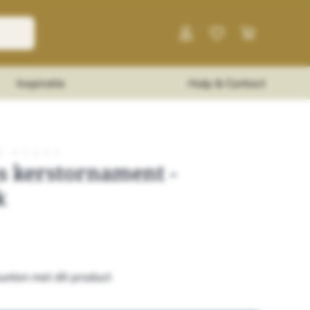
Inspiratie
Hulp & Contact
|
★
★
★
★
★
s kerstornament -
k
unten met dit product