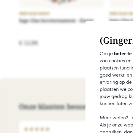
INGE GLAS MAGIC
INGE GLAS M
Inge Glas kerstornament - Donut
Inge Glas 
Bliksemsc
(Ginger
€ 12,95
€ 13,95
Om je
beter te
van cookies en
plaatsen functi
goed werkt, en
ervaring op de
plaatsen we coo
jouw gedrag k
kunnen laten zi
Onze klanten beoordelen ons me
Meer weten? L
Als je onze webs
★
★
★
★
★
gebruiken, dan 