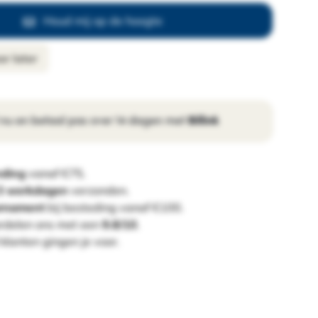
Houd mij op de hoogte
r later
 nu en betaal pas over 14 dagen met
Billink
nding
vanaf €75.
 3 werkdagen
verzonden.
ornament
bij besteding vanaf €100.
rdelen ons met een
9.8/10
.
klanten gingen je voor.