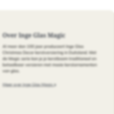
Over Inge Glas Magic
Al meer dan 100 jaar produceert Inge Glas
Christmas Decor kerstversiering in Duitsland. Met
de Magic serie kan je je kerstboom traditioneel en
betaalbaar versieren met mooie kerstornamenten
van glas.
Meer over Inge Glas Magic