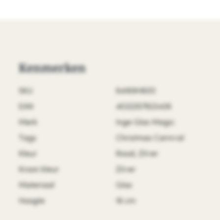
Kenmerken
SKU
64169H600
EAN
4022257823436
Merk
Inge Glas Magic
Tags
Christmas Carnival
Kleur
Rood, Zilver
Kroon kleur
Zilver
Materiaal
Glas
Hoogte
16 cm