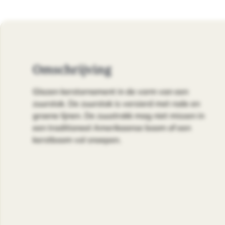
Omschrijving
Glazen kerstornament in de vorm van een
zuurstok. De zuurstok is versierd met rode en
groene lijnen. De zuustrokk mag niet missen in
een traditioneel Amerikaanse boom of een
kerstboom vol snoepen.