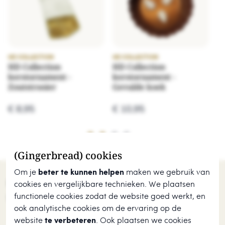
HD COLLECTION
HD COLLECTION
HD
HD Collection
HD Collection
H
kerstornament -
kerstornament -
k
Zoutstrooier
Gevulde koek
C
€ 8,95
€ 10,95
€
(Gingerbread) cookies
Om je
beter te kunnen helpen
maken we gebruik van
Onze klanten beoordelen ons met een
9.7
cookies en vergelijkbare technieken. We plaatsen
uit
680
beoordelingen.
functionele cookies zodat de website goed werkt, en
ook analytische cookies om de ervaring op de
website
te verbeteren
. Ook plaatsen we cookies