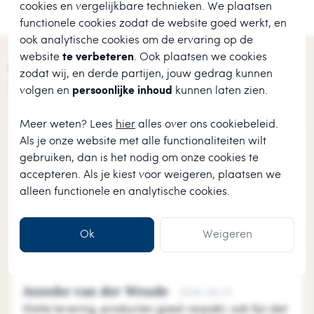
cookies en vergelijkbare technieken. We plaatsen
functionele cookies zodat de website goed werkt, en
ook analytische cookies om de ervaring op de
website
te verbeteren
. Ook plaatsen we cookies
Onze klanten beoordelen ons met een
9.7
zodat wij, en derde partijen, jouw gedrag kunnen
uit
680
beoordelingen.
volgen en
persoonlijke inhoud
kunnen laten zien.
Meer weten? Lees
hier
alles over ons cookiebeleid.
★
★
★
★
★
Als je onze website met alle functionaliteiten wilt
gebruiken, dan is het nodig om onze cookies te
henri Hodiamont
accepteren. Als je kiest voor
weigeren
, plaatsen we
2026-08-01
Mooi product, in 2 dagen in huis. Leuk uitgebreid
alleen functionele en analytische cookies.
assortiment voor een kerstliefhebber.
Ok
Weigeren
★
★
★
★
★
Anneke van der Woude
2026-08-01
Vlotte levering, producten goed verpakt, ook fijn dat