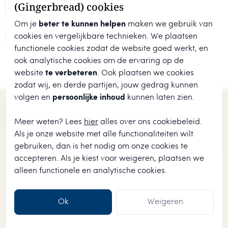
Goodwill kerstpegel -
Goodwill kerstbal - Met
Go
(Gingerbread) cookies
Met bloemen - 16cm
glitters - 8cm
G
Om je
beter te kunnen helpen
maken we gebruik van
€ 8,95
€ 5,95
€
cookies en vergelijkbare technieken. We plaatsen
functionele cookies zodat de website goed werkt, en
ook analytische cookies om de ervaring op de
website
te verbeteren
. Ook plaatsen we cookies
zodat wij, en derde partijen, jouw gedrag kunnen
volgen en
persoonlijke inhoud
kunnen laten zien.
Onze klanten beoordelen ons met een
9.7
Meer weten? Lees
hier
alles over ons cookiebeleid.
uit
680
beoordelingen.
Als je onze website met alle functionaliteiten wilt
gebruiken, dan is het nodig om onze cookies te
accepteren. Als je kiest voor
weigeren
, plaatsen we
★
★
★
★
★
alleen functionele en analytische cookies.
henri Hodiamont
2026-08-01
Mooi product, in 2 dagen in huis. Leuk uitgebreid
Ok
Weigeren
assortiment voor een kerstliefhebber.