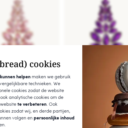
bread) cookies
DECORIS
erstornament - Kerstboom
Decoris kerstornament - Ke
 kunnen helpen
maken we gebruik
 vergelijkbare technieken. We
onele cookies zodat de website
€ 5,95
 ook analytische cookies om de
 website
te verbeteren
. Ook
kies zodat wij, en derde partijen,
unnen volgen en
persoonlijke inhoud
en.