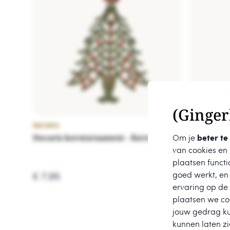
(Ginger
DECORIS
DECORIS
Decoris kerstornament - Kerstboom
Decoris k
Om je
beter te
van cookies en
plaatsen functi
€ 7,95
€ 5,95
goed werkt, en
ervaring op de
plaatsen we coo
jouw gedrag k
kunnen laten zi