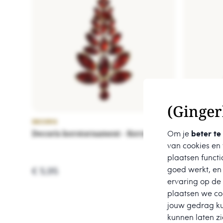
(Ginger
DECORIS
DECORIS
Decoris kerstornament - Kerstboom
Decoris k
Om je
beter te
van cookies en
plaatsen functi
€ 5,95
€ 5,95
goed werkt, en
ervaring op de
plaatsen we coo
jouw gedrag k
kunnen laten zi