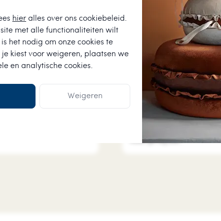
ees
hier
alles over ons cookiebeleid.
ite met alle functionaliteiten wilt
is het nodig om onze cookies te
t een
9.7
uit
680
beoordelingen.
 je kiest voor
weigeren
, plaatsen we
ele en analytische cookies.
★
★
★
★
★
Weigeren
Anneke van der Wo
assortiment voor een
Vlotte levering, producte
kaartje bij zat.