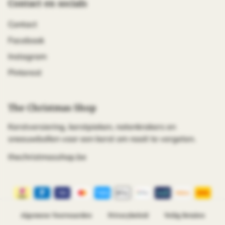
Contact en socials
Contact
Facebook
Instagram
Pinterest
The Christmas Shop
Kerstversiering, kerstpieken, notenkrakers en
sneeuwbollen voor een kerst om nooit te vergeten.
thechristmasshop.be
Algemene Voorwaarden
Privacybeleid
Veilig Betalen