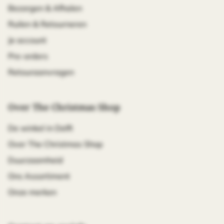
Bezorgen & Afhalen
Ruilen & Retourneren
Je account
Pre-orders
Retouraanvragen
Over The Christmas Shop
De winkel in Delft
Over The Christmas Shop
Duurzaamheid
Ons Assortiment
Onze merken