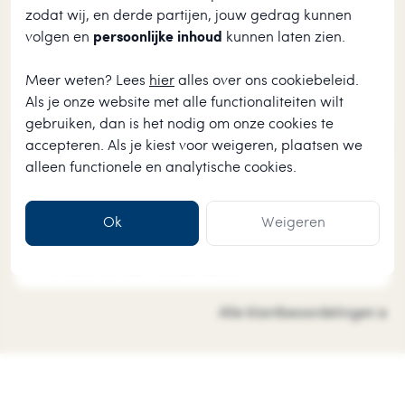
zodat wij, en derde partijen, jouw gedrag kunnen
★
★
★
★
★
volgen en
persoonlijke inhoud
kunnen laten zien.
henri Hodiamont
2026-08-01
Meer weten? Lees
hier
alles over ons cookiebeleid.
Mooi product, in 2 dagen in huis. Leuk uitgebreid
Als je onze website met alle functionaliteiten wilt
assortiment voor een kerstliefhebber.
gebruiken, dan is het nodig om onze cookies te
accepteren. Als je kiest voor
weigeren
, plaatsen we
alleen functionele en analytische cookies.
★
★
★
★
★
Anneke van der Woude
2026-08-01
Ok
Weigeren
Vlotte levering, producten goed verpakt, ook fijn dat
er een persoonlijk kaartje bij zat.
Alle klantbeoordelingen