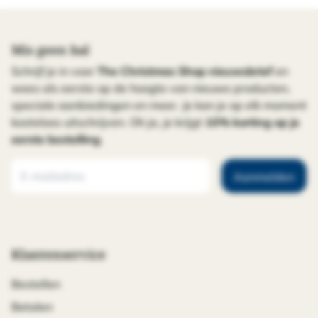
Mis geen bal
Schrijf je in voor
The Christmas Shop nieuwsbrief
en
wees als eerste op de hoogte van nieuwe producten,
speciale aanbiedingen en meer. Je kan je op elk moment
kosteloos uitschrijven. Oh ja, je krijgt
10% korting op je
eerste bestelling
.
Aanmelden
Klantenservice
Bestellen
Betalen