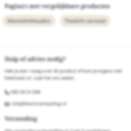
Pagina's met vergelijkbare producten
Waxinelichthouders
Theelicht carrousel
Hulp of advies nodig?
Heb je een vraag over dit product of kom je ergens niet
helemaal uit. Laat het ons weten.
085 06 01 098
info@thechristmasshop.nl
Verzending