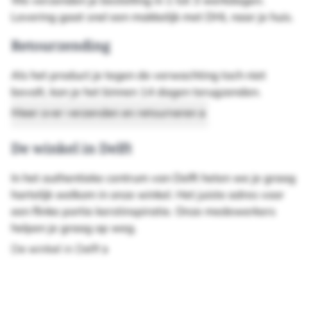
We verzenden je bestelling in 1 tot 3 werkdagen.
Levering gaat snel een makkelijk met DHL naar je huis.
Retourzending
Als het product je tegen de verwachting toch niet
bevalt, kan je het binnen 14 dagen terugzenden.
Meer over verzenden en retourneren
De winkel in Delft
In het authentieke centrum van Delft heten we je graag
hartelijk welkom in onze winkel. Het juiste adres voor
een flinke portie kerstinspiratie. Onze medewerkers
helpen je graag op weg.
De winkel in Delft