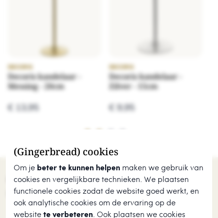
DECORIS
DECORIS
DE
Decoris kandelaar -
Decoris kandelaar -
De
Messing - 20cm
Zilver - 15cm
Zi
€ 13,95
€ 9,95
€
(Gingerbread) cookies
Om je
beter te kunnen helpen
maken we gebruik van
Onze klanten beoordelen ons met een
9.7
cookies en vergelijkbare technieken. We plaatsen
uit
680
beoordelingen.
functionele cookies zodat de website goed werkt, en
ook analytische cookies om de ervaring op de
website
te verbeteren
. Ook plaatsen we cookies