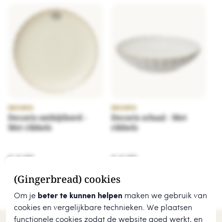
DECORIS
DECORIS
DE
Decoris ontbijtbord -
Decoris schaal - Met
De
Met ribbels
ribbels
H
€ 6,95
€ 6,95
€
(Gingerbread) cookies
Om je
beter te kunnen helpen
maken we gebruik van
cookies en vergelijkbare technieken. We plaatsen
functionele cookies zodat de website goed werkt, en