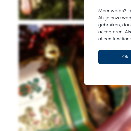
Meer weten? L
Als je onze webs
gebruiken, dan 
accepteren. Als
alleen function
Ok