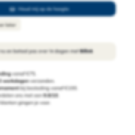
Houd mij op de hoogte
r later
 nu en betaal pas over 14 dagen met
Billink
nding
vanaf €75.
 3 werkdagen
verzonden.
ornament
bij besteding vanaf €100.
rdelen ons met een
9.8/10
.
klanten gingen je voor.