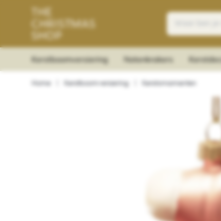
Kerstboomversiering
Notenkrakers
Kerstdec
Home
|
Kerstboomversiering
|
Kerstornamenten