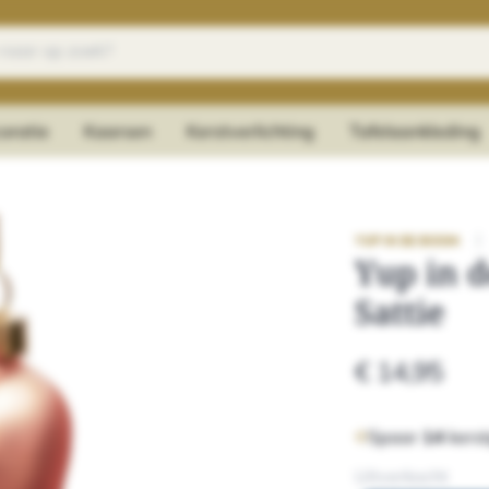
oratie
Kaarsen
Kerstverlichting
Tafelaankleding
|
YUP IN DE BOOM
Yup in 
Sattie
€ 14,95
Spaar
14
kerst
Uitverkocht