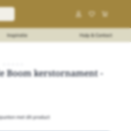
Inspiratie
Hulp & Contact
★
★
★
★
★
de Boom kerstornament -
punten met dit product