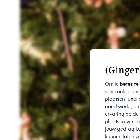
(Ginger
Om je
beter te
van cookies en
plaatsen functi
goed werkt, en
ervaring op de
plaatsen we coo
jouw gedrag k
kunnen laten zi