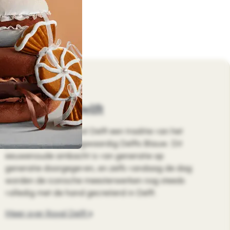
Over Royal Delft
Sinds 1653 heeft Royal Delft een traditie van het
produceren van hoogwaardig Delfts Blauw. Dit
eeuwenoude ambacht is van generatie op
generatie doorgegeven, en zelfs vandaag de dag
worden de iconische meesterwerken nog steeds
volledig met de hand gecreëerd in Delft.
Meer over Royal Delft