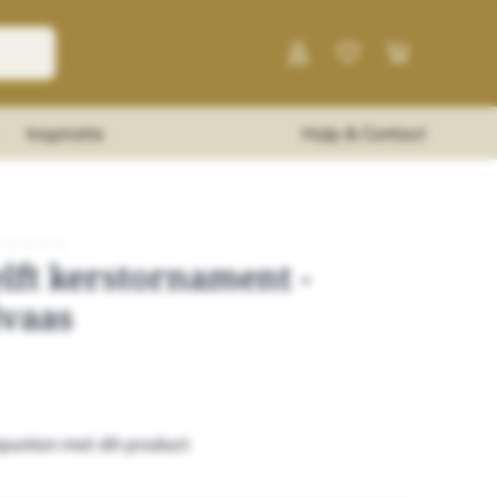
Inspiratie
Hulp & Contact
★
★
★
★
★
lft kerstornament -
vaas
punten met dit product