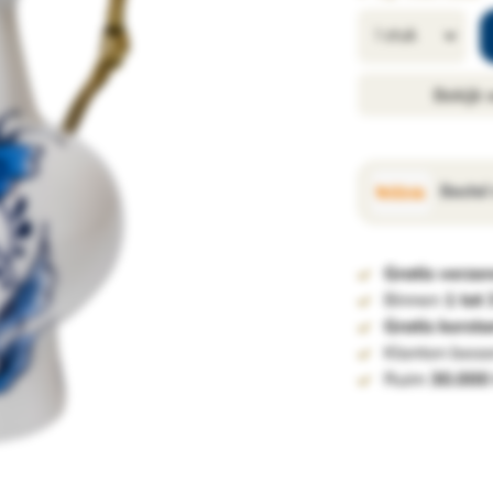
Bekijk
Bestel
Gratis verze
Binnen
1 tot
Gratis kerst
Klanten beoo
Ruim
30.000