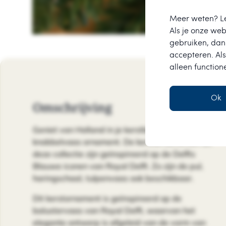
Meer weten? L
Als je onze webs
gebruiken, dan 
accepteren. Als
alleen function
Ok
Omschrijving
Geniet van Holland in je kerstboom met het
knobbelvaas ornament. De kerstornamenten uit
deze collectie zijn geïnspireerd op de Delfts
Blauwe iconen van Royal Delft. Zo zijn de pul,
haringschaal, tulpenvaas ook beschikbaar.
Dit kerstornament is geïnspireerd op de
balustervaas van Royal Delft, waarvan het
elegante ontwerp is afgeleid van de vorm van