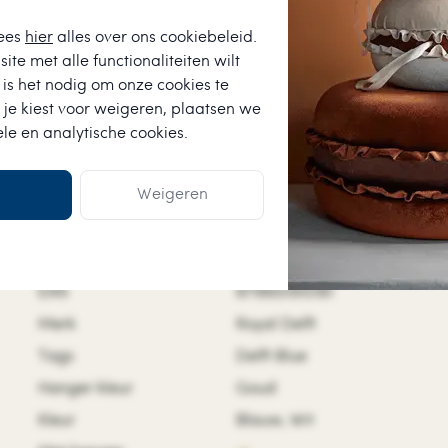
ees
hier
alles over ons cookiebeleid.
ite met alle functionaliteiten wilt
is het nodig om onze cookies te
 je kiest voor
weigeren
, plaatsen we
ele en analytische cookies.
Weigeren
Kenmerken
SKU
07000430
EAN
8718651910181
Merk
Royal Delft
Tags
Delft Blue
Hanger kleur
Goud
Kleur
Blauw, Wit