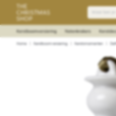
Kerstboomversiering
Notenkrakers
Kerstdec
Home
|
Kerstboomversiering
|
Kerstornamenten
|
Del