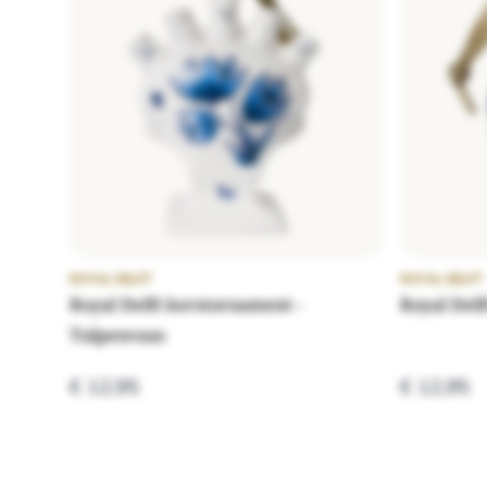
ROYAL DELFT
ROYAL DELFT
Royal Delft kerstornament -
Royal Delf
Tulpenvaas
€ 12,95
€ 12,95