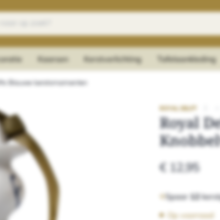
oratie
Kaarsen
Kerstverlichting
Tafelaankleding
fts Blauwe kerstornamenten
|
ROYAL DELFT
Royal De
Knobbel
€ 12,95
Spaar
12
kerst
Op voorraad