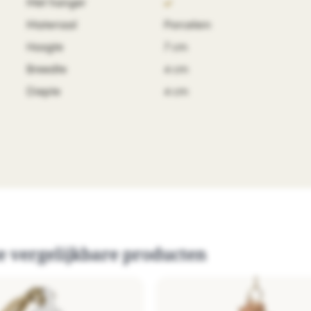
Met hanger
Materiaal
Porcelein
Hoogte
7 cm
Breedte
4 cm
Diepte
4 cm
e vergelijkbare producten