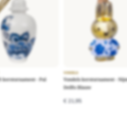
VONDELS
t kerstornament - Pul
Vondels kerstornament - Nijnt
Delfts Blauw
€ 21,95