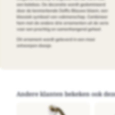
een kalebas. De decoratie wordt gedomineerd
door de kenmerkende Delfts Blauwe bloem, een
klassiek symbool van vakmanschap. Combineer
hem met de andere drie ornamenten uit de serie
voor een prachtig en samenhangend geheel.
Dit ornament wordt geleverd in een mooi
ontworpen doosje.
Andere klanten bekeken ook dez