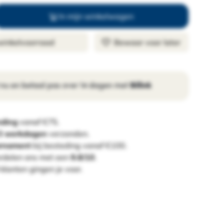
In mijn winkelwagen
 winkelvoorraad
Bewaar voor later
 nu en betaal pas over 14 dagen met
Billink
nding
vanaf €75.
 3 werkdagen
verzonden.
ornament
bij besteding vanaf €100.
rdelen ons met een
9.8/10
.
klanten gingen je voor.