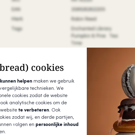
EAN
3589282822205
Merk
Robin Reed
Tags
Enchanted Library
Pumpkin & Pine
Tea
Time
Cadeau
Knightsbridge
cadeauset
bread) cookies
Kleur
Rood, Goud, Wit
Land van herkomst
Verenigd Koninkrijk
 kunnen helpen
maken we gebruik
 vergelijkbare technieken. We
Materiaal
Papier
onele cookies zodat de website
Hoogte
35 cm
 ook analytische cookies om de
 website
te verbeteren
. Ook
kies zodat wij, en derde partijen,
unnen volgen en
persoonlijke inhoud
en.