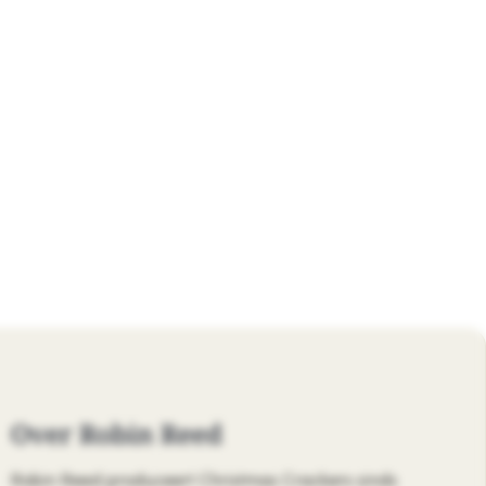
Over Robin Reed
Robin Reed produceert Christmas Crackers sinds