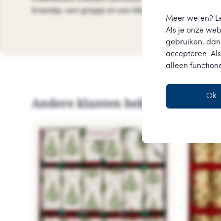
kroontje, een grapje en een klein cadeautje.
Meer weten? L
Als je onze webs
gebruiken, dan 
accepteren. Als
alleen function
Ok
Andere klanten bekeken ook dez