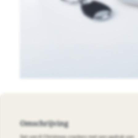
Omschrijving
Set van 6 Christmas crackers met een opdruk van