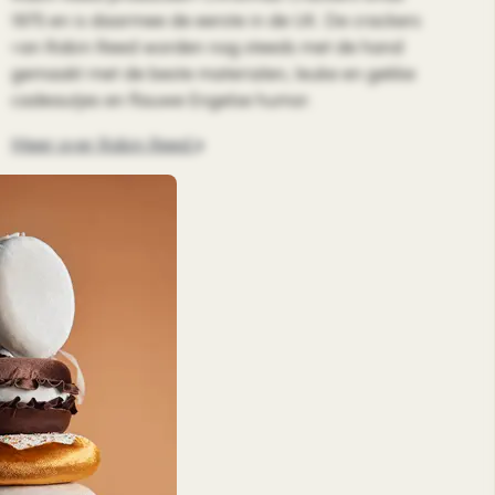
1975 en is daarmee de eerste in de UK. De crackers
van Robin Reed worden nog steeds met de hand
gemaakt met de beste materialen, leuke en gekke
cadeautjes en flauwe Engelse humor.
Meer over Robin Reed