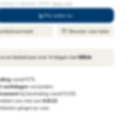
nding in oktober 2026.
Meer info
Pre-order nu
 winkelvoorraad
Bewaar voor later
 nu en betaal pas over 14 dagen met
Billink
nding
vanaf €75.
 3 werkdagen
verzonden.
ornament
bij besteding vanaf €100.
rdelen ons met een
9.8/10
.
klanten gingen je voor.