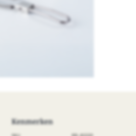
Kenmerken
SKU
RR-82220