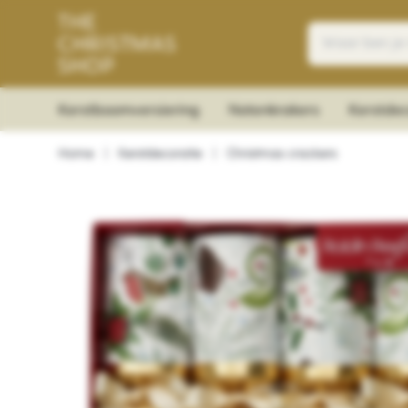
Kerstboomversiering
Notenkrakers
Kerstdec
Home
|
Kerstdecoratie
|
Christmas crackers