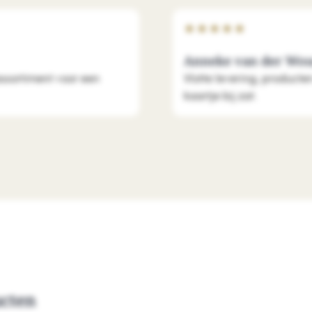
★
★
★
★
★
Anneke van der Wo
assortiment voor een
Vlotte levering, producte
kaartje bij zat.
ucten