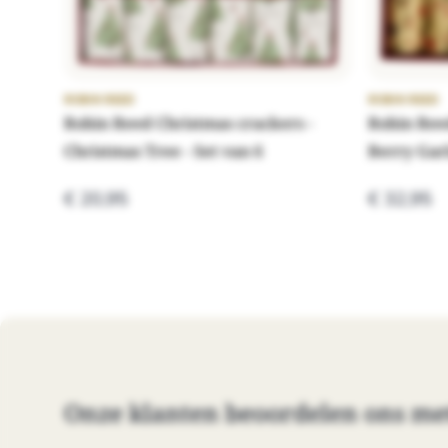
ROBIN REED
ROBIN REED
Robin Reed Christmas crackers -
Robin Ree
Christmas Tree - Set van 6
Berry Garl
€ 20,95
€ 32,95
Onze klanten beoordelen ons me