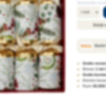
Verwachte verze
Bekijk
Bestel
Gratis verze
Binnen
1 tot
Gratis kerst
Klanten beoo
Ruim
30.000