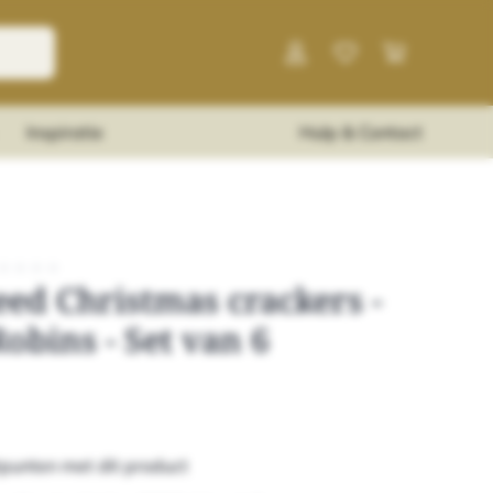
Inspiratie
Hulp & Contact
★
★
★
★
ed Christmas crackers -
Robins - Set van 6
punten met dit product