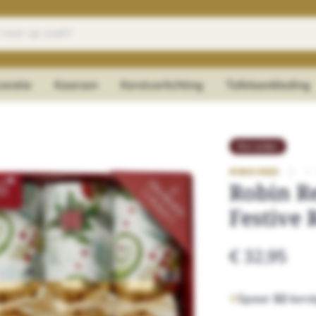
oratie
Kaarsen
Kerstverlichting
Tafelaankleding
Pre-order
|
★
ROBIN REED
Robin Re
Festive 
€ 32,95
Spaar
32
kerst