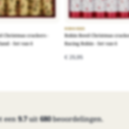
ROBIN REED
d Christmas crackers -
Robin Reed Christmas cracke
and - Set van 6
Racing Robin - Set van 6
€ 25,95
t een
9.7
uit
680
beoordelingen.