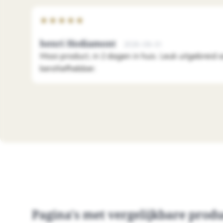
★
★
★
★
★
henri Hodiamont
2026-08-01
Mooi product, in 2 dagen in huis. Leuk uitgebreid 
kerstliefhebber.
Pagina's met vergelijkbare prod