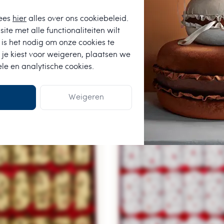
ees
hier
alles over ons cookiebeleid.
ite met alle functionaliteiten wilt
is het nodig om onze cookies te
 je kiest voor
weigeren
, plaatsen we
ele en analytische cookies.
Weigeren
e vergelijkbare producten