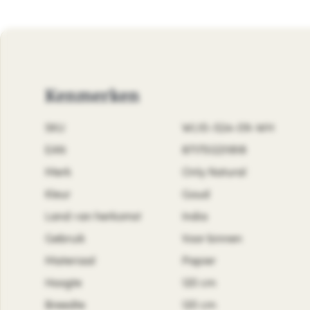
Kenmerken
SKU
WL10-S24-09-WH
EAN
8717512211818
Merk
Only Natural
Kleur
Goud
Land van herkomst
India
Gebruik
Voor binnen
Materiaal
Papier
Hoogte
120 cm
Breedte
120 cm