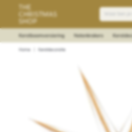
Kerstboomversiering
Notenkrakers
Kerstdec
Home
|
Kerstdecoratie