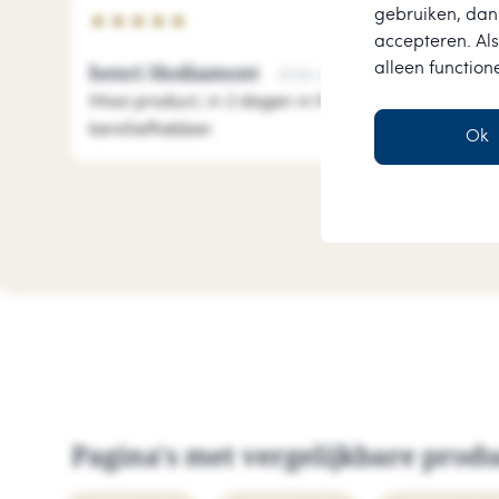
gebruiken, dan 
★
★
★
★
★
accepteren. Als
alleen function
henri Hodiamont
2026-08-01
Mooi product, in 2 dagen in huis. Leuk uitgebreid 
kerstliefhebber.
Ok
Pagina's met vergelijkbare prod