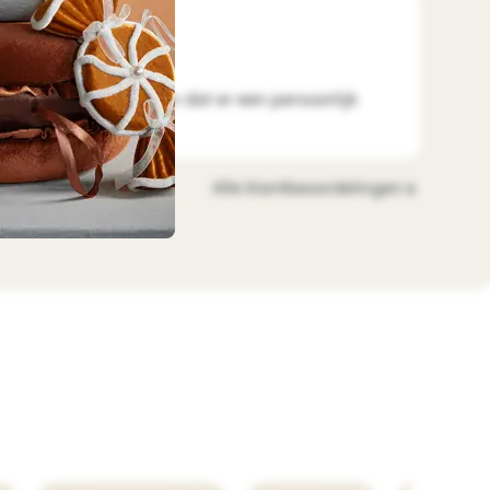
ude
2026-08-01
n goed verpakt, ook fijn dat er een persoonlijk
Alle klantbeoordelingen