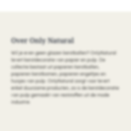
Over Only Natural
Wil je even geen glazen kerstballen? OnlyNatural
levert kerstdecoratie van papier en pulp. De
collectie bestaat uit papieren kerstballen,
papieren kerstbomen, papieren engeltjes en
huisjes van pulp. OnlyNatural zorgt voor levert
enkel duurzame producten, zo is de kerstdecoratie
van pulp gemaakt van reststoffen uit de mode
industrie.