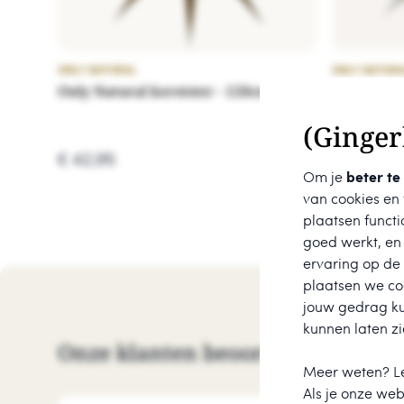
ONLY NATURAL
ONLY NATURA
Only Natural kerstster - 120cm
Only Natur
(Ginger
€ 42,95
€ 35,95
Om je
beter te
van cookies en
plaatsen functi
goed werkt, en
ervaring op de
plaatsen we coo
jouw gedrag k
kunnen laten zi
Onze klanten beoordelen ons me
Meer weten? L
Als je onze webs