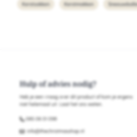
Kerstsokken
Kerstmokken
Sneeuwboll
Hulp of advies nodig?
Heb je een vraag over dit product of kom je ergens
niet helemaal uit. Laat het ons weten.
085 06 01 098
info@thechristmasshop.nl