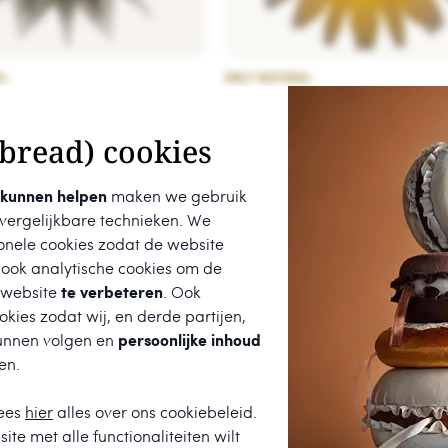
L
ONLY NATURAL
al kerstster - 60cm
Only Natural kerstster - 80c
bread) cookies
€ 44,95
 kunnen helpen
maken we gebruik
 vergelijkbare technieken. We
onele cookies zodat de website
 ook analytische cookies om de
 website
te verbeteren
. Ook
kies zodat wij, en derde partijen,
unnen volgen en
persoonlijke inhoud
en.
t een
9.7
uit
680
beoordelingen.
ees
hier
alles over ons cookiebeleid.
ite met alle functionaliteiten wilt