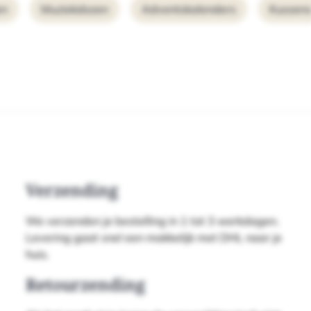
en
Muziekdozen
Adventskalenders
Kussen
Verzending
We verzenden je bestelling in 1 tot 3 werkdagen.
Levering gaat snel een makkelijk met DHL naar je
huis.
Retourzending