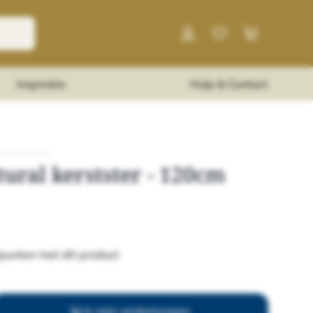
Inspiratie
Hulp & Contact
★
★
★
★
★
ural kerstster - 120cm
punten met dit product
In mijn winkelwagen