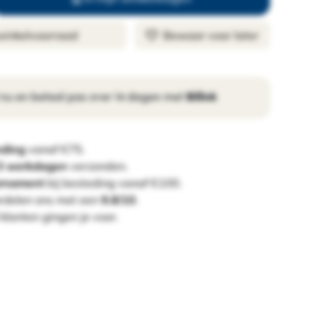
 winkelvoorraad
Bewaar voor later
 nu en betaal pas over 14 dagen met
Billink
nding
vanaf €75.
 3 werkdagen
verzonden.
ornament
bij besteding vanaf €100.
rdelen ons met een
9.8/10
.
klanten gingen je voor.