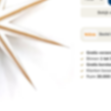
Bekijk
Bestel
Gratis verze
Binnen
1 tot
Gratis kerst
Klanten beoo
Ruim
30.000