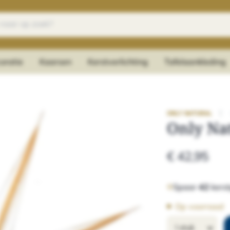
oratie
Kaarsen
Kerstverlichting
Tafelaankleding
|
ONLY NATURAL
Only Nat
€ 42,95
Spaar
42
kerst
Op voorraad