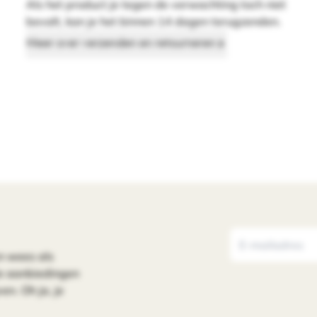
Als het product je tegen de verwachting toch niet
bevalt, kan je het binnen 14 dagen terugzenden.
Meer over verzenden en retourneren
n wees als
le aanbiedingen
en. Oh ja, je