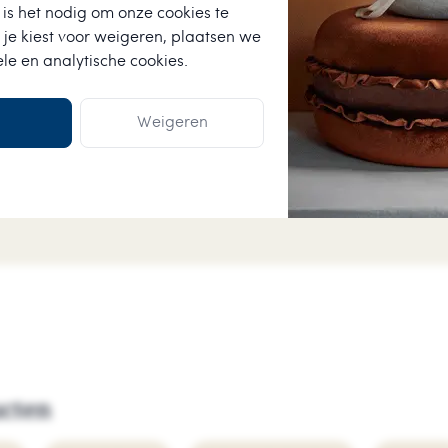
is het nodig om onze cookies te
★
★
★
★
★
 je kiest voor
weigeren
, plaatsen we
ele en analytische cookies.
Anneke van der Wo
assortiment voor een
Vlotte levering, producte
kaartje bij zat.
Weigeren
ucten