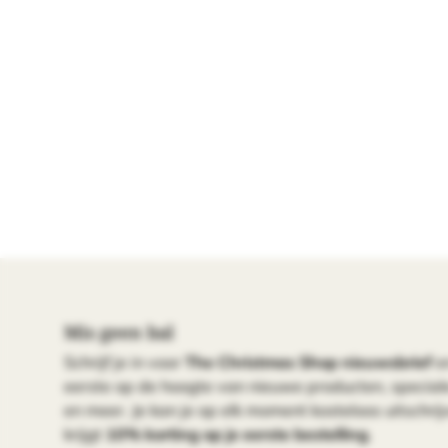
Mis geen bal
Schrijf je in voor
The Christmas Shop nieuwsbrief
e
eerste op de hoogte van nieuwe producten, specia
en meer. Je kan je op elk moment kosteloos uitschrijv
krijgt
10% korting op je eerste bestelling
.