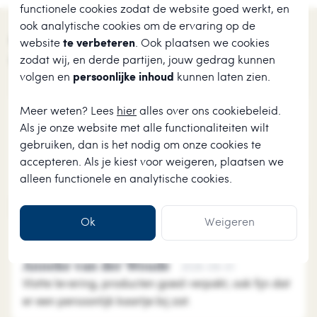
functionele cookies zodat de website goed werkt, en
ook analytische cookies om de ervaring op de
Onze klanten beoordelen ons met een
9.7
website
te verbeteren
. Ook plaatsen we cookies
uit
680
beoordelingen.
zodat wij, en derde partijen, jouw gedrag kunnen
volgen en
persoonlijke inhoud
kunnen laten zien.
Meer weten? Lees
hier
alles over ons cookiebeleid.
★
★
★
★
★
Als je onze website met alle functionaliteiten wilt
henri Hodiamont
gebruiken, dan is het nodig om onze cookies te
2026-08-01
accepteren. Als je kiest voor
weigeren
, plaatsen we
Mooi product, in 2 dagen in huis. Leuk uitgebreid
alleen functionele en analytische cookies.
assortiment voor een kerstliefhebber.
Ok
Weigeren
★
★
★
★
★
Anneke van der Woude
2026-08-01
Vlotte levering, producten goed verpakt, ook fijn dat
er een persoonlijk kaartje bij zat.