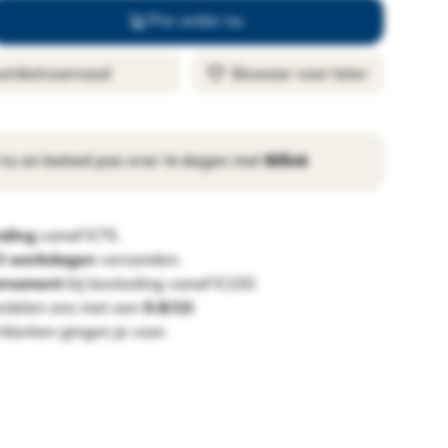
Pre-order nu
 winkelvoorraad
Bewaar voor later
 nu en betaal pas over 14 dagen met
Billink
nding
vanaf €75.
 3 werkdagen
verzonden.
ornament
bij besteding vanaf €100.
rdelen ons met een
9.8/10
.
klanten gingen je voor.