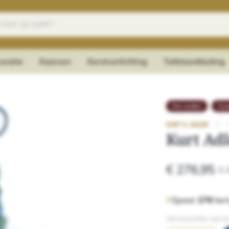
oratie
Kaarsen
Kerstverlichting
Tafelaankleding
Pre-order
Gra
|
KURT S. ADLER
Kurt Adl
€ 276,95
€ 
Spaar
276
ker
Verwachte verze