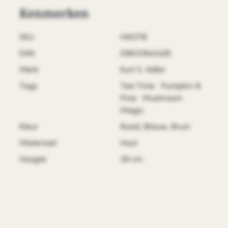
Kenmerken
SKU
HA0718
EAN
086131843426
Merk
Kurt S. Adler
Tags
Tea Time
Pumpkin &
Pine
Mushroom
Magic
Kleur
Rood, Blauw, Bruin
Materiaal
Hout
Hoogte
38 cm