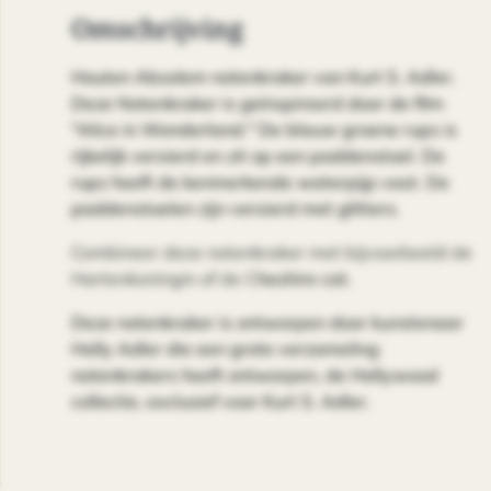
Omschrijving
Houten Absolem notenkraker van Kurt S. Adler.
Deze Notenkraker is geïnspireerd door de film
"Alice in Wonderland." De blauw groene rups is
rijkelijk versierd en zit op een paddenstoel. De
rups heeft de kenmerkende waterpijp vast. De
paddenstoelen zijn versierd met glitters.
Combineer deze notenkraker met bijvoorbeeld de
Hartenkoningin of de C
heshire cat.
Deze notenkraker is ontworpen door kunstenaar
Holly Adler die een grote verzameling
notenkrakers heeft ontworpen, de Hollywood
collectie, exclusief voor Kurt S. Adler.