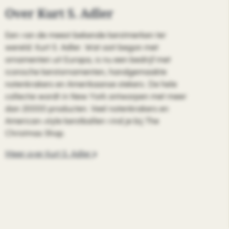
Over Kurt S. Adler
Een van de meest bekende kerstmerken ter
wereld: Kurt S. Adler. Wat ooit begon met
ornamenten uit Europa, is nu een bedrijf met
iconische kerstornamenten, handgemaakte
notenkrakers en Amerikaanse stekers. De hele
collectie wordt in New York ontworpen met meer
dan 20000 producten. Veel notenkrakers en
American-style kerstballen vind je bij The
Christmas Shop.
Meer over Kurt S. Adler