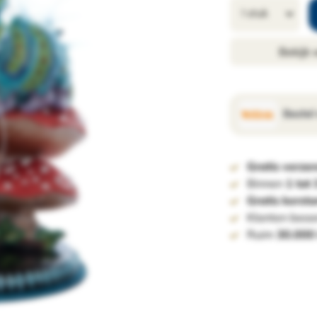
Bekijk
Bestel
Gratis verze
Binnen
1 tot
Gratis kerst
Klanten beoo
Ruim
30.000