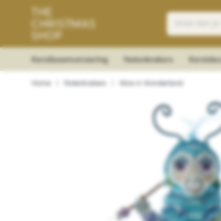
Kerstboomversiering
Notenkrakers
Kerstdec
Home
|
Notenkrakers
|
Alice in Wonderland