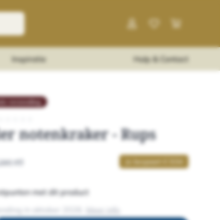
Inspiratie
Hulp & Contact
tis verzending
★
★
★
★
★
er notenkraker - Rups
Je bespaart € 9,54
286,49
stpunten met dit product
nding in oktober 2026.
Meer info