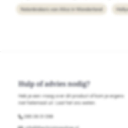
Notenkrakers van Alice in Wonderland
Holl
Hulp of advies nodig?
Heb je een vraag over dit product of kom je ergens
niet helemaal uit. Laat het ons weten.
085 06 01 098