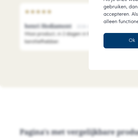
gebruiken, dan 
★
★
★
★
★
accepteren. Als
alleen function
henri Hodiamont
2026-08-01
Mooi product, in 2 dagen in huis. Leuk uitgebreid 
Ok
kerstliefhebber.
Pagina's met vergelijkbare prod