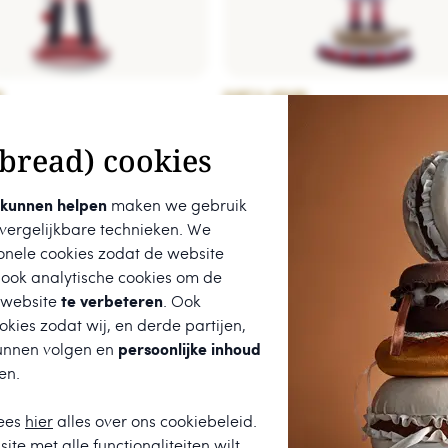
R
KURT S. ADLER
r Hollywood notenkraker -
Kurt Adler notenkraker - Alic
er
Wonderland
bread) cookies
€ 127,95
 kunnen helpen
maken we gebruik
 vergelijkbare technieken. We
onele cookies zodat de website
 ook analytische cookies om de
 website
te verbeteren
. Ook
kies zodat wij, en derde partijen,
unnen volgen en
persoonlijke inhoud
en.
t een
9.7
uit
680
beoordelingen.
ees
hier
alles over ons cookiebeleid.
ite met alle functionaliteiten wilt