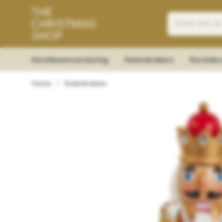
Kerstboomversiering
Notenkrakers
Kerstdec
Home
|
Notenkrakers