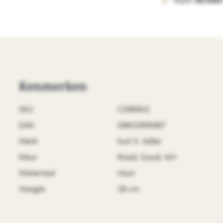
Ruim
30.000
Kenmerken
SKU
C5968V2
EAN
086131816987
Merk
Kurt S. Adler
Kleur
Rood, Goud, Wit
Materiaal
Hout
Hoogte
38 cm