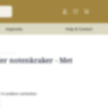
Inspiratie
Hulp & Contact
★
★
★
★
★
er notenkraker - Met
 in andere varianten