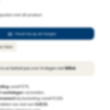
punten met dit product
Houd mij op de hoogte
r later
 nu en betaal pas over 14 dagen met
Billink
nding
vanaf €75.
 3 werkdagen
verzonden.
ornament
bij besteding vanaf €100.
rdelen ons met een
9.8/10
.