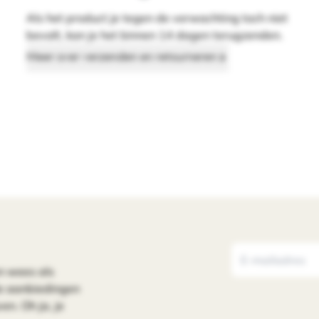
Als het product je tegen de verwachting toch niet
bevalt, kan je het binnen 14 dagen terugzenden.
Meer over verzenden en retourneren
n wees als
le aanbiedingen
en. Oh ja, je