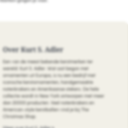
klanten gingen je voor.
Over Kurt S. Adler
Een van de meest bekende kerstmerken ter
wereld: Kurt S. Adler. Wat ooit begon met
ornamenten uit Europa, is nu een bedrijf met
iconische kerstornamenten, handgemaakte
notenkrakers en Amerikaanse stekers. De hele
collectie wordt in New York ontworpen met meer
dan 20000 producten. Veel notenkrakers en
American-style kerstballen vind je bij The
Christmas Shop.