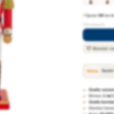
Spaar
69
kerst
Uitverkocht
Bewaar voo
Bestel
Gratis verze
Binnen
1 tot
Gratis kerst
Klanten beoo