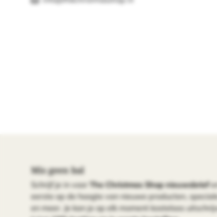
info@thechristmasshop.nl
Mis geen bal
Schrijf je in voor
The Christmas Shop nieuwsbrief
e
eerste op de hoogte van nieuwe producten, specia
en meer. Je kan je op elk moment kosteloos uitschrijv