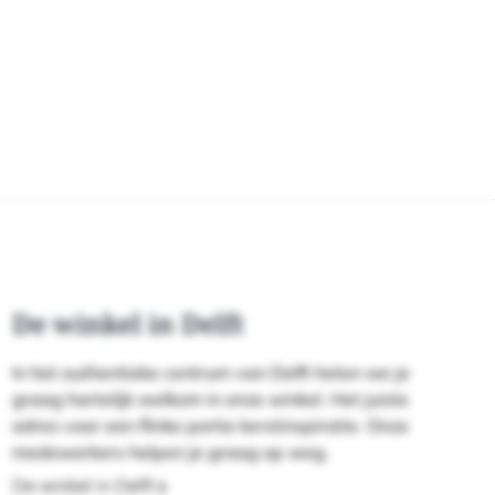
De winkel in Delft
In het authentieke centrum van Delft heten we je
graag hartelijk welkom in onze winkel. Het juiste
adres voor een flinke portie kerstinspiratie. Onze
medewerkers helpen je graag op weg.
De winkel in Delft