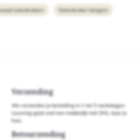
ywood notenkrakers
Notenkraker hangers
Verzending
We verzenden je bestelling in 1 tot 3 werkdagen.
Levering gaat snel een makkelijk met DHL naar je
huis.
Retourzending