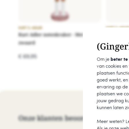
KURT S. ADLER
KURT S. ADLE
Kurt Adler notenkraker - Met
Kurt Adle
zwaard
Met scept
(Ginger
€ 69,95
€ 132,95
Om je
beter te
van cookies en
plaatsen functi
goed werkt, en
ervaring op de
plaatsen we coo
jouw gedrag k
kunnen laten zi
Onze klanten beoordelen ons me
Meer weten? L
Als je onze webs