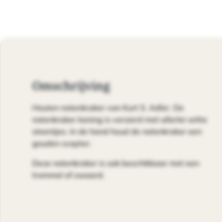
Omschrijving
Houten notenkraker van Kurt S. Adler. De
notenkraker koning is versierd met allerlei witte
steentjes. In de hand houd de notenkraker een
gouden scepter.
Deze notenkraker is ook beschikbaar met een
trommel of zwaard.