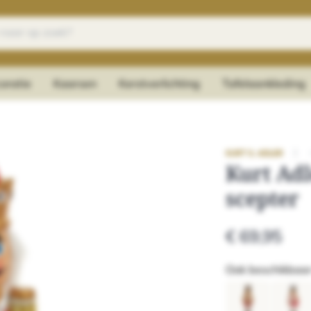
oratie
Kaarsen
Kerstverlichting
Tafelaankleding
|
KURT S. ADLER
Kurt Adl
scepter
€ 69,95
Ook beschikbaar