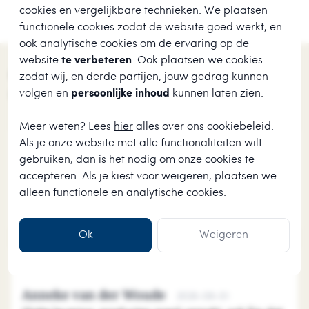
cookies en vergelijkbare technieken. We plaatsen
functionele cookies zodat de website goed werkt, en
ook analytische cookies om de ervaring op de
website
te verbeteren
. Ook plaatsen we cookies
Onze klanten beoordelen ons met een
9.7
zodat wij, en derde partijen, jouw gedrag kunnen
uit
680
beoordelingen.
volgen en
persoonlijke inhoud
kunnen laten zien.
Meer weten? Lees
hier
alles over ons cookiebeleid.
Als je onze website met alle functionaliteiten wilt
★
★
★
★
★
gebruiken, dan is het nodig om onze cookies te
henri Hodiamont
accepteren. Als je kiest voor
weigeren
, plaatsen we
2026-08-01
alleen functionele en analytische cookies.
Mooi product, in 2 dagen in huis. Leuk uitgebreid
assortiment voor een kerstliefhebber.
Ok
Weigeren
★
★
★
★
★
Anneke van der Woude
2026-08-01