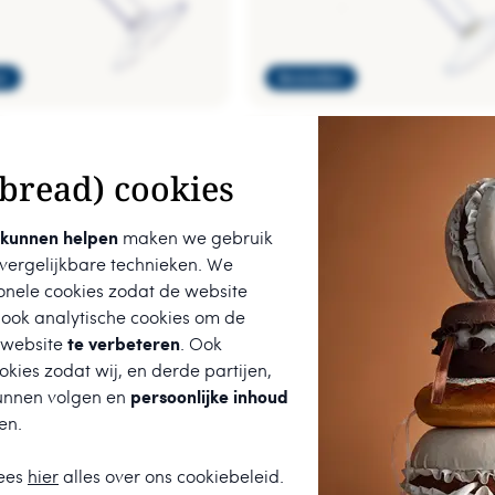
er
Bestseller
R
KURT S. ADLER
r kerstornament - Wijnglas
Kurt Adler kerstornament - 
bread) cookies
€ 9,95
 kunnen helpen
maken we gebruik
 vergelijkbare technieken. We
onele cookies zodat de website
 ook analytische cookies om de
 website
te verbeteren
. Ook
kies zodat wij, en derde partijen,
unnen volgen en
persoonlijke inhoud
en.
t een
9.7
uit
680
beoordelingen.
ees
hier
alles over ons cookiebeleid.