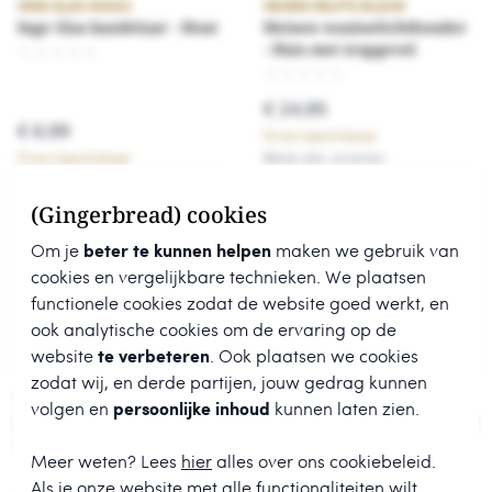
INGE GLAS MAGIC
HEINEN DELFTS BLAUW
Inge Glas kandelaar - Hout
Heinen waxinelichthouder
- Huis met trapgevel
★
★
★
★
★
★
★
★
★
★
€ 24,95
€ 6,99
Direct beschikbaar
Direct beschikbaar
Bekijk alle varianten
(Gingerbread) cookies
Om je
beter te kunnen helpen
maken we gebruik van
cookies en vergelijkbare technieken. We plaatsen
functionele cookies zodat de website goed werkt, en
ook analytische cookies om de ervaring op de
website
te verbeteren
. Ook plaatsen we cookies
zodat wij, en derde partijen, jouw gedrag kunnen
DECORIS
DECORIS
volgen en
persoonlijke inhoud
kunnen laten zien.
Decoris kandelaar - Zilver -
Decoris kandelaar - Messing
15cm
- 20cm
Meer weten? Lees
hier
alles over ons cookiebeleid.
★
★
★
★
★
★
★
★
★
★
Als je onze website met alle functionaliteiten wilt