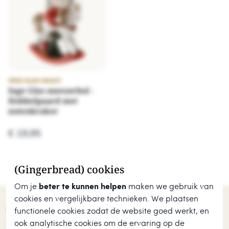
INGE GLAS MAGIC
Inge Glas sneeuwbol -
Hobbelpaard met
notenkraker
€ 19,95
(Gingerbread) cookies
Om je
beter te kunnen helpen
maken we gebruik van
cookies en vergelijkbare technieken. We plaatsen
Onze klanten beoordelen ons met een
9.7
functionele cookies zodat de website goed werkt, en
uit
680
beoordelingen.
ook analytische cookies om de ervaring op de