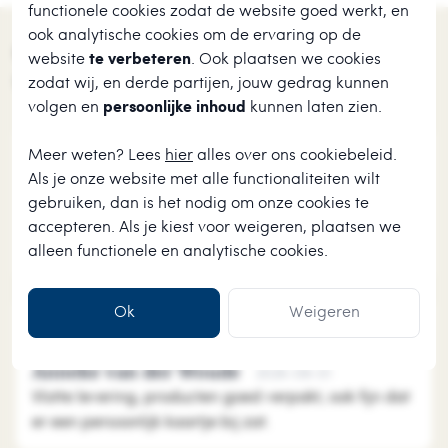
functionele cookies zodat de website goed werkt, en
ook analytische cookies om de ervaring op de
Onze klanten beoordelen ons met een
9.7
website
te verbeteren
. Ook plaatsen we cookies
uit
680
beoordelingen.
zodat wij, en derde partijen, jouw gedrag kunnen
volgen en
persoonlijke inhoud
kunnen laten zien.
Meer weten? Lees
hier
alles over ons cookiebeleid.
★
★
★
★
★
Als je onze website met alle functionaliteiten wilt
henri Hodiamont
gebruiken, dan is het nodig om onze cookies te
2026-08-01
accepteren. Als je kiest voor
weigeren
, plaatsen we
Mooi product, in 2 dagen in huis. Leuk uitgebreid
alleen functionele en analytische cookies.
assortiment voor een kerstliefhebber.
Ok
Weigeren
★
★
★
★
★
Anneke van der Woude
2026-08-01
Vlotte levering, producten goed verpakt, ook fijn dat
er een persoonlijk kaartje bij zat.