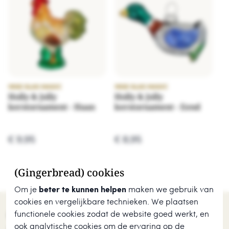
INGE GLAS MAGIC
INGE GLAS MAGIC
IN
Holly & Jolly
Holly & Jolly
Ho
kerstornament - Haan
kerstornament - Eend
k
H
€ 9,95
€ 8,95
€
(Gingerbread) cookies
Om je
beter te kunnen helpen
maken we gebruik van
cookies en vergelijkbare technieken. We plaatsen
Onze klanten beoordelen ons met een
9.7
functionele cookies zodat de website goed werkt, en
ook analytische cookies om de ervaring op de