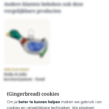
Andere klanten bekeken ook deze
vergelijkbare producten
INGE GLAS MAGIC
Holly & Jolly
kerstornament - Eend
€ 8,95
(Gingerbread) cookies
Om je
beter te kunnen helpen
maken we gebruik van
cookies en vergelijkbare technieken. We plaatsen