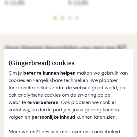
€ 11,95
€ 13,95
€
Onze klanten beoordelen ons met een
9.7
uit
680
beoordelingen.
(Gingerbread) cookies
Om je
beter te kunnen helpen
maken we gebruik van
★
★
★
★
★
cookies en vergelijkbare technieken. We plaatsen
functionele cookies zodat de website goed werkt, en
henri Hodiamont
2026-08-01
ook analytische cookies om de ervaring op de
Mooi product, in 2 dagen in huis. Leuk uitgebreid
website
te verbeteren
. Ook plaatsen we cookies
assortiment voor een kerstliefhebber.
zodat wij, en derde partijen, jouw gedrag kunnen
volgen en
persoonlijke inhoud
kunnen laten zien.
★
★
★
★
★
Meer weten? Lees
hier
alles over ons cookiebeleid.