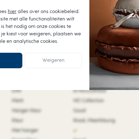
ees
hier
alles over ons cookiebeleid.
ite met alle functionaliteiten wilt
is het nodig om onze cookies te
 je kiest voor
weigeren
, plaatsen we
ele en analytische cookies.
Weigeren
Kenmerken
SKU
MAS-7761
EAN
8719533261629
Merk
HD Collection
Hanger kleur
Goud
Kleur
Rood, Meerkleurig
Met hanger