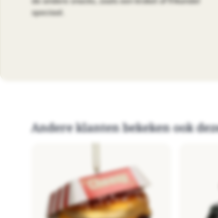
de andere snacks, zoals een kroket of frikandel
speciaal.
Andere klanten bekeken ook dez