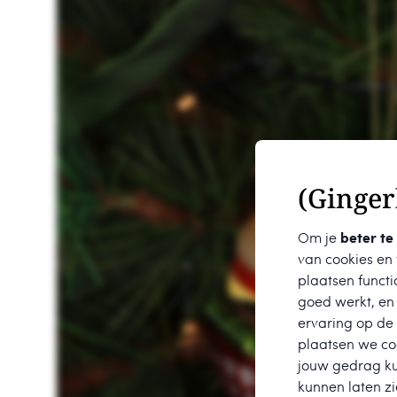
(Ginger
Om je
beter te
van cookies en
plaatsen functi
goed werkt, en
ervaring op de
plaatsen we coo
jouw gedrag k
kunnen laten zi