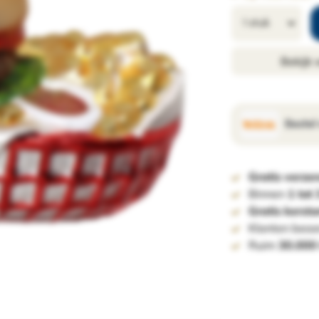
Bekijk
Bestel
Gratis verze
Binnen
1 tot
Gratis kerst
Klanten beoo
Ruim
30.000