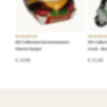
HD COLLECTION
HD COLLECTI
HD Collection kerstornament -
HD Collec
Cheese burger
truck - Ba
€ 13,95
€ 21,95