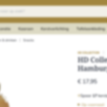
oratie
Kaarsen
Kerstverlichting
Tafelaankleding
n & drinken
|
Snacks
|
HD COLLECTION
HD Coll
Hamburg
€ 17,95
Spaar
17
kerst
Op voorraad