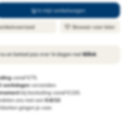
In mijn winkelwagen
 winkelvoorraad
Bewaar voor later
 nu en betaal pas over 14 dagen met
Billink
nding
vanaf €75.
 3 werkdagen
verzonden.
ornament
bij besteding vanaf €100.
rdelen ons met een
9.8/10
.
klanten gingen je voor.