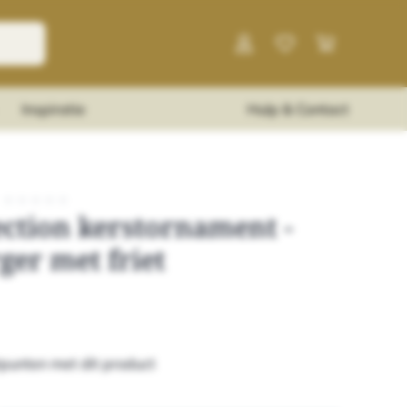
Inspiratie
Hulp & Contact
★
★
★
★
★
ection kerstornament -
er met friet
punten met dit product