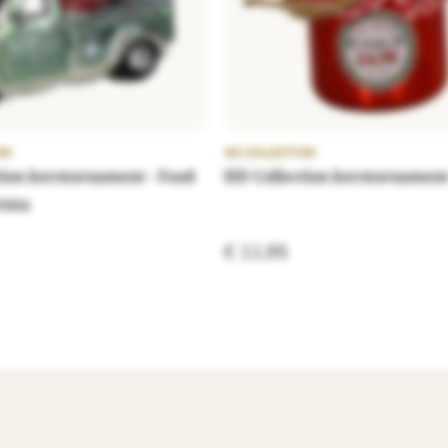
ON
HD COLLECTION
tion kerstornament - Food
HD Collection kerstornament
rista
€ 11,95