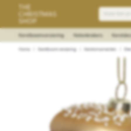
Kerstboomversiering
Notenkrakers
Kerstdec
Home
|
Kerstboomversiering
|
Kerstornamenten
|
Ete