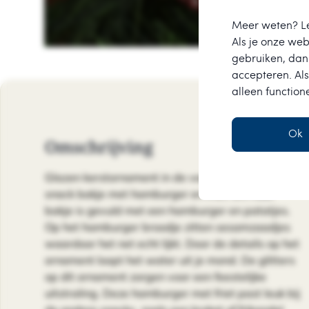
Meer weten? L
Als je onze webs
gebruiken, dan 
accepteren. Als
alleen function
Ok
Omschrijving
Glazen kerstornament in de vorm van een rood
snack bakje met hamburger en friet. Dit rode
bakje is gevuld met een hamburger en patatjes.
Op het hamburger broodje zitten sesamzaadjes
waardoor het net echt lijkt. Door de details op het
ornament loopt het water uit je mond. De glitters
op dit ornament zorgen voor een feestelijke
uitstraling. Deze hamburger met friet past leuk bij