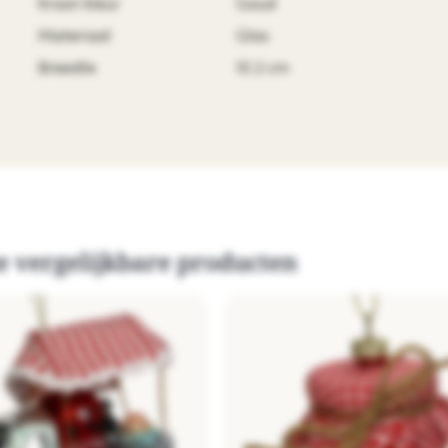
Kroon kleur
Goud
Materiaal
Glas
Breedte
10.2 cm
e vergelijkbare producten