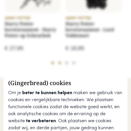
HARRY POTTER
HARRY POTTER
HA
Harry Potter
Harry Potter
H
kerstornament - Harry
kerstornament - Lord
k
Potter op Scheurbek
Voldemort
€ 27,95
€ 16,95
€
(Gingerbread) cookies
Onze klanten beoordelen ons met een
9.7
Om je
beter te kunnen helpen
maken we gebruik van
uit
680
beoordelingen.
cookies en vergelijkbare technieken. We plaatsen
functionele cookies zodat de website goed werkt, en
ook analytische cookies om de ervaring op de
website
te verbeteren
. Ook plaatsen we cookies
★
★
★
★
★
zodat wij, en derde partijen, jouw gedrag kunnen