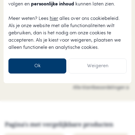
henri Hodiamont
volgen en
persoonlijke inhoud
kunnen laten zien.
2026-08-01
Mooi product, in 2 dagen in huis. Leuk uitgebreid
Meer weten? Lees
hier
alles over ons cookiebeleid.
assortiment voor een kerstliefhebber.
Als je onze website met alle functionaliteiten wilt
gebruiken, dan is het nodig om onze cookies te
accepteren. Als je kiest voor
weigeren
, plaatsen we
★
★
★
★
★
alleen functionele en analytische cookies.
Anneke van der Woude
2026-08-01
Vlotte levering, producten goed verpakt, ook fijn dat
Ok
Weigeren
er een persoonlijk kaartje bij zat.
Alle klantbeoordelingen
Pagina's met vergelijkbare producten