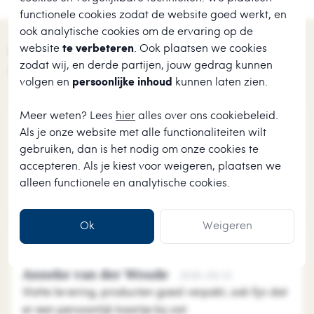
functionele cookies zodat de website goed werkt, en
ook analytische cookies om de ervaring op de
Onze klanten beoordelen ons met een
9.7
website
te verbeteren
. Ook plaatsen we cookies
zodat wij, en derde partijen, jouw gedrag kunnen
uit
680
beoordelingen.
volgen en
persoonlijke inhoud
kunnen laten zien.
Meer weten? Lees
hier
alles over ons cookiebeleid.
★
★
★
★
★
Als je onze website met alle functionaliteiten wilt
gebruiken, dan is het nodig om onze cookies te
henri Hodiamont
2026-08-01
accepteren. Als je kiest voor
weigeren
, plaatsen we
Mooi product, in 2 dagen in huis. Leuk uitgebreid
alleen functionele en analytische cookies.
assortiment voor een kerstliefhebber.
Ok
Weigeren
★
★
★
★
★
Anneke van der Woude
2026-08-01
Vlotte levering, producten goed verpakt, ook fijn dat
er een persoonlijk kaartje bij zat.