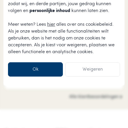
zodat wij, en derde partijen, jouw gedrag kunnen
★
★
★
★
★
volgen en
persoonlijke inhoud
kunnen laten zien.
henri Hodiamont
2026-08-01
Meer weten? Lees
hier
alles over ons cookiebeleid.
Mooi product, in 2 dagen in huis. Leuk uitgebreid
Als je onze website met alle functionaliteiten wilt
assortiment voor een kerstliefhebber.
gebruiken, dan is het nodig om onze cookies te
accepteren. Als je kiest voor
weigeren
, plaatsen we
alleen functionele en analytische cookies.
★
★
★
★
★
Anneke van der Woude
2026-08-01
Ok
Weigeren
Vlotte levering, producten goed verpakt, ook fijn dat
er een persoonlijk kaartje bij zat.
Alle klantbeoordelingen