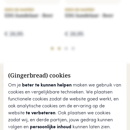
ENZO DE GASPERI
ENZO DE GASPERI
EN
EDG kandelaar - Beer
EDG kandelaar - Beer
E
K
€ 26,95
€ 26,95
€
(Gingerbread) cookies
Onze klanten beoordelen ons met een
9.7
uit
680
beoordelingen.
Om je
beter te kunnen helpen
maken we gebruik van
cookies en vergelijkbare technieken. We plaatsen
functionele cookies zodat de website goed werkt, en
ook analytische cookies om de ervaring op de
★
★
★
★
★
website
te verbeteren
. Ook plaatsen we cookies
henri Hodiamont
zodat wij, en derde partijen, jouw gedrag kunnen
2026-08-01
volgen en
persoonlijke inhoud
kunnen laten zien.
Mooi product, in 2 dagen in huis. Leuk uitgebreid