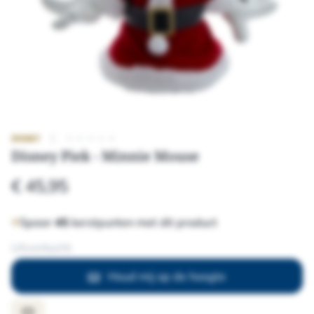
|
★
★
★
★
★
DISNEY
Disney Piek - Minnie Mouse
€ 45,95
Spaar
45
kerstpunten met dit product
Uitverkocht
Houd mij op de hoogte