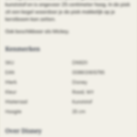
kunststof en is ongeveer 25 centimeter hoog. In de piek
zit een kegel waardoor je de piek makkelijk op je
kerstboom kan zetten.
Ook beschikbaar als Mickey.
Kenmerken
SKU
DN9211
EAN
0086131615795
Merk
Disney
Kleur
Rood, Wit
Materiaal
Kunststof
Hoogte
25 cm
Over Disney