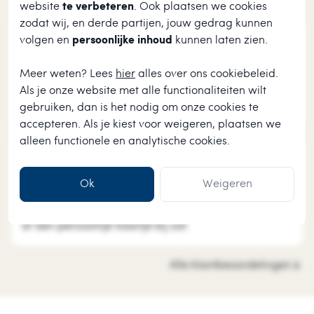
website
te verbeteren
. Ook plaatsen we cookies
zodat wij, en derde partijen, jouw gedrag kunnen
★
★
★
★
★
volgen en
persoonlijke inhoud
kunnen laten zien.
henri Hodiamont
Meer weten? Lees
hier
alles over ons cookiebeleid.
2026-08-01
Mooi product, in 2 dagen in huis. Leuk uitgebreid
Als je onze website met alle functionaliteiten wilt
assortiment voor een kerstliefhebber.
gebruiken, dan is het nodig om onze cookies te
accepteren. Als je kiest voor
weigeren
, plaatsen we
alleen functionele en analytische cookies.
★
★
★
★
★
Ok
Weigeren
Anneke van der Woude
2026-08-01
Vlotte levering, producten goed verpakt, ook fijn dat
er een persoonlijk kaartje bij zat.
Alle klantbeoordelingen