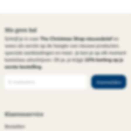
Mis geen bal
Schrijf je in voor
The Christmas Shop nieuwsbrief
en
wees als eerste op de hoogte van nieuwe producten,
speciale aanbiedingen en meer. Je kan je op elk moment
kosteloos uitschrijven. Oh ja, je krijgt
10% korting op je
eerste bestelling
.
Aanmelden
Klantenservice
Bestellen