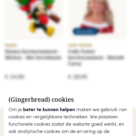
Bestseller
DISNEY
CODY FOSTER
EL
Disney kerstornament -
Cody Foster
El
Mickey - Met kerstboom
kerstornament - Mariah
M
Carey
€ 24,99
€ 28,95
€
(Gingerbread) cookies
Om je
beter te kunnen helpen
maken we gebruik van
cookies en vergelijkbare technieken. We plaatsen
Onze klanten beoordelen ons met een
9.7
functionele cookies zodat de website goed werkt, en
uit
680
beoordelingen.
ook analytische cookies om de ervaring op de