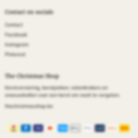
Contact en socials
Contact
Facebook
Instagram
Pinterest
The Christmas Shop
Kerstversiering, kerstpieken, notenkrakers en
sneeuwbollen voor een kerst om nooit te vergeten.
thechristmasshop.be