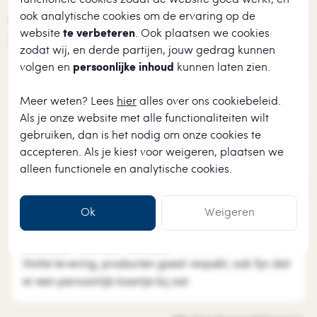
ook analytische cookies om de ervaring op de
Onze klanten beoordelen ons met een
9.7
website
te verbeteren
. Ook plaatsen we cookies
uit
680
beoordelingen.
zodat wij, en derde partijen, jouw gedrag kunnen
volgen en
persoonlijke inhoud
kunnen laten zien.
★
★
★
★
★
Meer weten? Lees
hier
alles over ons cookiebeleid.
Als je onze website met alle functionaliteiten wilt
henri Hodiamont
2026-08-01
gebruiken, dan is het nodig om onze cookies te
Mooi product, in 2 dagen in huis. Leuk uitgebreid
accepteren. Als je kiest voor
weigeren
, plaatsen we
assortiment voor een kerstliefhebber.
alleen functionele en analytische cookies.
Ok
Weigeren
★
★
★
★
★
Anneke van der Woude
2026-08-01
Vlotte levering, producten goed verpakt, ook fijn dat
er een persoonlijk kaartje bij zat.