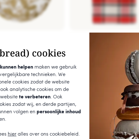
DECORIS
rstbal - Met bladeren -
Decoris tafelloper - Rood en 
bread) cookies
€ 12,95
 kunnen helpen
maken we gebruik
 vergelijkbare technieken. We
onele cookies zodat de website
 ook analytische cookies om de
 website
te verbeteren
. Ook
kies zodat wij, en derde partijen,
unnen volgen en
persoonlijke inhoud
en.
t een
9.7
uit
680
beoordelingen.
ees
hier
alles over ons cookiebeleid.