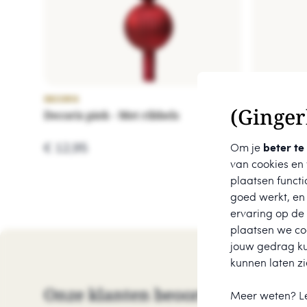
DECORIS
DECORIS
(Ginger
Decoris piek - Met ribbels
Decoris pi
€ 12,95
€ 15,95
Om je
beter te
van cookies en
plaatsen functi
goed werkt, en
ervaring op de
plaatsen we coo
jouw gedrag k
kunnen laten zi
Onze klanten beoordelen ons me
Meer weten? L