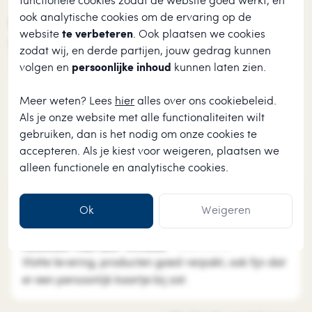
functionele cookies zodat de website goed werkt, en
ook analytische cookies om de ervaring op de
Onze klanten beoordelen ons met een
9.7
website
te verbeteren
. Ook plaatsen we cookies
uit
680
beoordelingen.
zodat wij, en derde partijen, jouw gedrag kunnen
volgen en
persoonlijke inhoud
kunnen laten zien.
★
★
★
★
★
Meer weten? Lees
hier
alles over ons cookiebeleid.
Als je onze website met alle functionaliteiten wilt
henri Hodiamont
2026-08-01
gebruiken, dan is het nodig om onze cookies te
Mooi product, in 2 dagen in huis. Leuk uitgebreid
accepteren. Als je kiest voor
weigeren
, plaatsen we
assortiment voor een kerstliefhebber.
alleen functionele en analytische cookies.
Ok
Weigeren
★
★
★
★
★
Anneke van der Woude
2026-08-01
Vlotte levering, producten goed verpakt, ook fijn dat
er een persoonlijk kaartje bij zat.