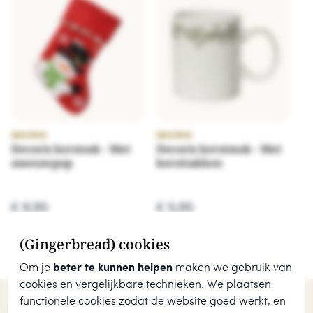
DECORIS
DECORIS
DE
Decoris kerstsok - Met
Decoris kerstmok - Met
D
sneeuwpop
kersttakken
k
€ 9,95
€ 5,95
€
(Gingerbread) cookies
Om je
beter te kunnen helpen
maken we gebruik van
cookies en vergelijkbare technieken. We plaatsen
functionele cookies zodat de website goed werkt, en
Onze klanten beoordelen ons met een
9.7