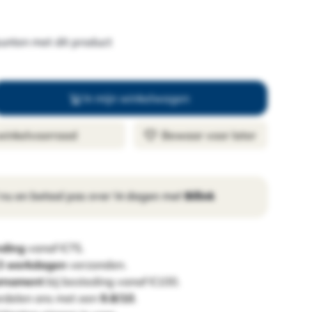
unten met dit product
In mijn winkelwagen
 winkelvoorraad
Bewaar voor later
 nu en betaal pas over 14 dagen met
Billink
nding
vanaf €75.
 3 werkdagen
verzonden.
ornament
bij besteding vanaf €100.
rdelen ons met een
9.8/10
.