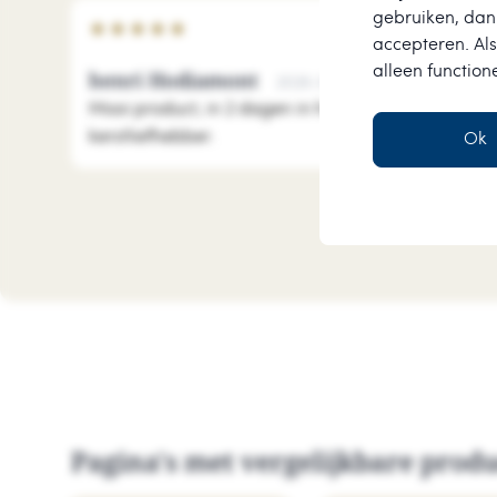
gebruiken, dan 
★
★
★
★
★
accepteren. Als
alleen function
henri Hodiamont
2026-08-01
Mooi product, in 2 dagen in huis. Leuk uitgebreid 
kerstliefhebber.
Ok
Pagina's met vergelijkbare prod