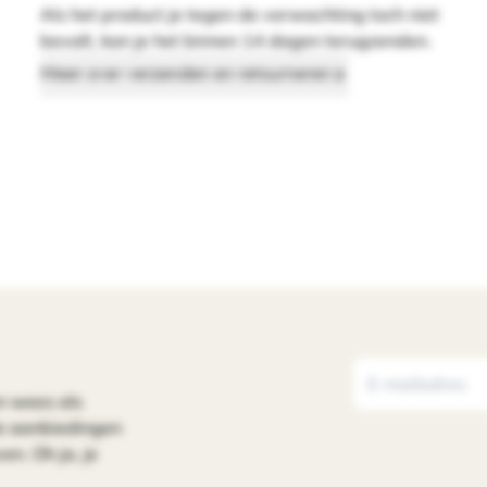
Als het product je tegen de verwachting toch niet
bevalt, kan je het binnen 14 dagen terugzenden.
Meer over verzenden en retourneren
n wees als
le aanbiedingen
en. Oh ja, je