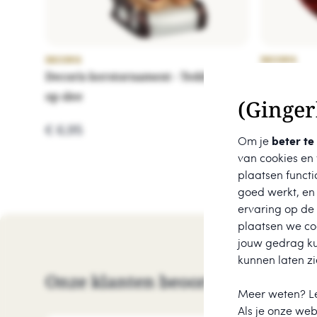
DECORIS
DECORIS
Decoris kerstornament - Teddybeer
Decoris ke
op slee
8cm
(Ginger
€ 6,95
€ 6,95
Om je
beter te
van cookies en
plaatsen functi
goed werkt, en
ervaring op de
plaatsen we coo
jouw gedrag k
kunnen laten zi
Onze klanten beoordelen ons me
Meer weten? L
Als je onze webs