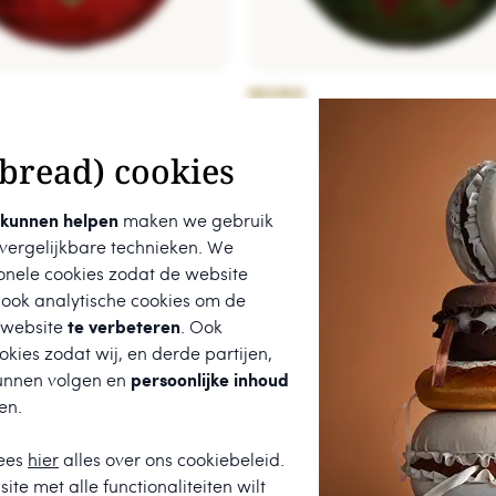
DECORIS
rstbal - Met teddybeer -
Decoris kerstbal - Met teddyb
8cm
bread) cookies
€ 6,95
 kunnen helpen
maken we gebruik
 vergelijkbare technieken. We
onele cookies zodat de website
 ook analytische cookies om de
 website
te verbeteren
. Ook
kies zodat wij, en derde partijen,
unnen volgen en
persoonlijke inhoud
en.
t een
9.7
uit
680
beoordelingen.
ees
hier
alles over ons cookiebeleid.
ite met alle functionaliteiten wilt