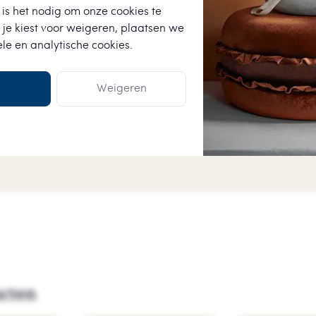
is het nodig om onze cookies te
★
★
★
★
★
 je kiest voor
weigeren
, plaatsen we
ele en analytische cookies.
Anneke van der Wo
assortiment voor een
Vlotte levering, producte
kaartje bij zat.
Weigeren
ucten