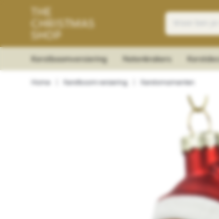
Kerstboomversiering
Notenkrakers
Kerstdec
Home
|
Kerstboomversiering
|
Kerstornamenten