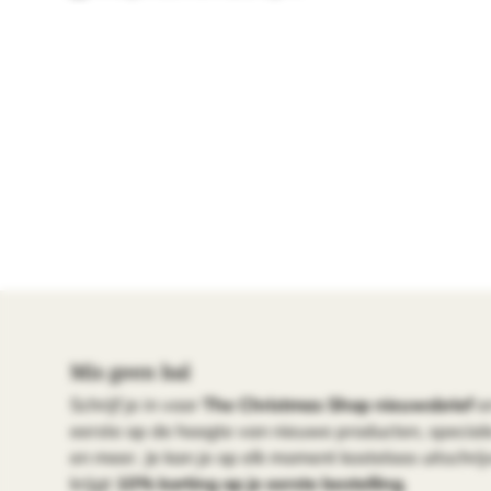
Mis geen bal
Schrijf je in voor
The Christmas Shop nieuwsbrief
e
eerste op de hoogte van nieuwe producten, specia
en meer. Je kan je op elk moment kosteloos uitschrijv
krijgt
10% korting op je eerste bestelling
.