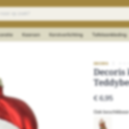
oratie
Kaarsen
Kerstverlichting
Tafelaankleding
|
★
★
DECORIS
Decoris
Teddybe
€ 6,95
Ook beschikbaar