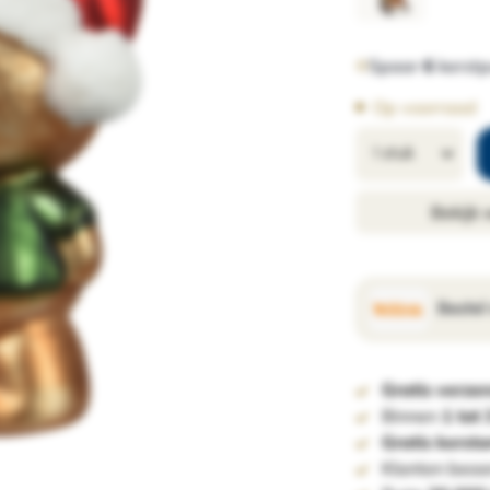
Spaar
6
kerstp
Op voorraad
Bekijk
Bestel
Gratis verze
Binnen
1 tot
Gratis kerst
Klanten beoo