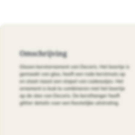
Omschrijving
Glazen kerstornament van Decoris. Het beertje is
gemaakt van glas, heeft een rode kerstmuts op
en staat naast een stapel van cadeautjes. Het
ornament is leuk te combineren met het beertje
op de slee van Decoris. De kersthanger heeft
glitter details voor een feestelijke uitstraling.