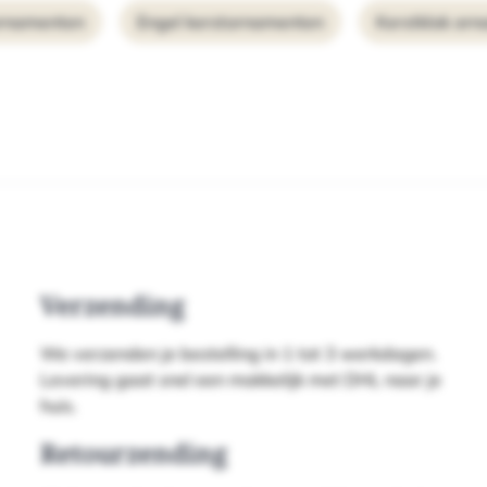
ornamenten
Engel kerstornamenten
Kerstklok or
Verzending
We verzenden je bestelling in 1 tot 3 werkdagen.
Levering gaat snel een makkelijk met DHL naar je
huis.
Retourzending