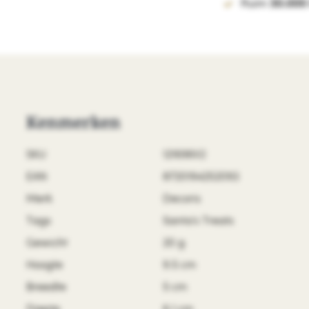
Ruim
30.000
Kenmerken
SKU
121696V2
EAN
8720194252093
Merk
Decoris
Tags
Santa's Treats
Gewicht
20 g
Hoogte
9.5 cm
Breedte
5 cm