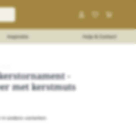
Inspiratie
Hulp & Contact
★
★
★
 kerstornament -
er met kerstmuts
 in andere varianten