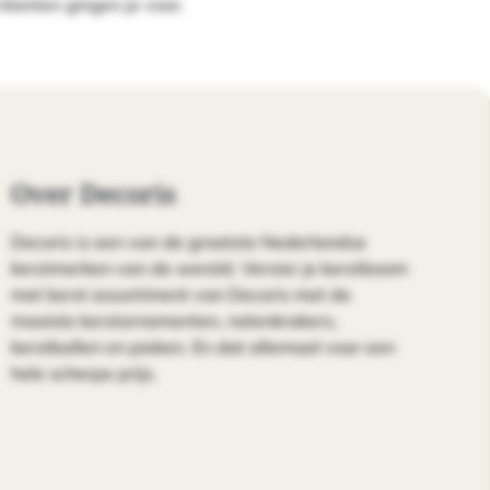
klanten gingen je voor.
Over Decoris
Decoris is een van de grootste Nederlandse
kerstmerken van de wereld. Versier je kerstboom
met kerst assortiment van Decoris met de
mooiste kerstornamenten, notenkrakers,
kerstballen en pieken. En dat allemaal voor een
hele scherpe prijs.