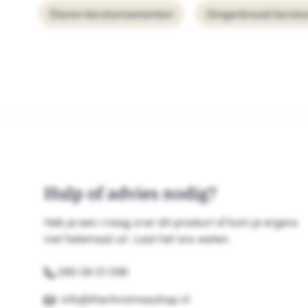
Dieren kerstornamenten
Gingerbread kerst
Hulp of advies nodig?
Heb je een vraag over dit product of kom je ergens
niet helemaal uit. Laat het ons weten.
085 06 01 098
info@thechristmasshop.nl