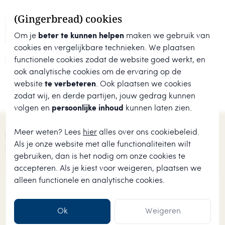
(Gingerbread) cookies
DECORIS
DECORIS
DE
Decoris kerstornament -
Decoris kerstornament -
D
Om je
beter te kunnen helpen
maken we gebruik van
Ho Ho Ho
Kerstboom
H
cookies en vergelijkbare technieken. We plaatsen
€ 5,95
€ 7,95
€
functionele cookies zodat de website goed werkt, en
ook analytische cookies om de ervaring op de
website
te verbeteren
. Ook plaatsen we cookies
zodat wij, en derde partijen, jouw gedrag kunnen
volgen en
persoonlijke inhoud
kunnen laten zien.
Meer weten? Lees
hier
alles over ons cookiebeleid.
Onze klanten beoordelen ons met een
9.7
Als je onze website met alle functionaliteiten wilt
uit
680
beoordelingen.
gebruiken, dan is het nodig om onze cookies te
accepteren. Als je kiest voor
weigeren
, plaatsen we
alleen functionele en analytische cookies.
★
★
★
★
★
henri Hodiamont
Ok
Weigeren
2026-08-01
Mooi product, in 2 dagen in huis. Leuk uitgebreid