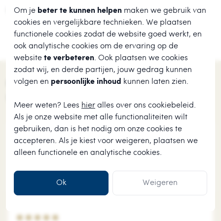
€ 4,95
€ 8,95
€
Om je
beter te kunnen helpen
maken we gebruik van
cookies en vergelijkbare technieken. We plaatsen
functionele cookies zodat de website goed werkt, en
ook analytische cookies om de ervaring op de
website
te verbeteren
. Ook plaatsen we cookies
zodat wij, en derde partijen, jouw gedrag kunnen
Onze klanten beoordelen ons met een
9.7
volgen en
persoonlijke inhoud
kunnen laten zien.
uit
680
beoordelingen.
Meer weten? Lees
hier
alles over ons cookiebeleid.
Als je onze website met alle functionaliteiten wilt
gebruiken, dan is het nodig om onze cookies te
★
★
★
★
★
accepteren. Als je kiest voor
weigeren
, plaatsen we
alleen functionele en analytische cookies.
henri Hodiamont
2026-08-01
Mooi product, in 2 dagen in huis. Leuk uitgebreid
assortiment voor een kerstliefhebber.
Ok
Weigeren
★
★
★
★
★