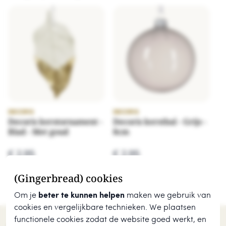
DECORIS
DECORIS
DE
Decoris kerstornament -
Decoris kerstbal - Grijs -
D
Blad - Met goud
8cm
- 
€ 2,95
€ 2,95
€
(Gingerbread) cookies
Om je
beter te kunnen helpen
maken we gebruik van
cookies en vergelijkbare technieken. We plaatsen
functionele cookies zodat de website goed werkt, en