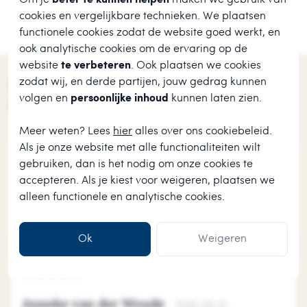
cookies en vergelijkbare technieken. We plaatsen
functionele cookies zodat de website goed werkt, en
ook analytische cookies om de ervaring op de
website
te verbeteren
. Ook plaatsen we cookies
zodat wij, en derde partijen, jouw gedrag kunnen
Onze klanten beoordelen ons met een
9.7
volgen en
persoonlijke inhoud
kunnen laten zien.
uit
680
beoordelingen.
Meer weten? Lees
hier
alles over ons cookiebeleid.
Als je onze website met alle functionaliteiten wilt
★
★
★
★
★
gebruiken, dan is het nodig om onze cookies te
accepteren. Als je kiest voor
weigeren
, plaatsen we
henri Hodiamont
2026-08-01
alleen functionele en analytische cookies.
Mooi product, in 2 dagen in huis. Leuk uitgebreid
assortiment voor een kerstliefhebber.
Ok
Weigeren
★
★
★
★
★
Anneke van der Woude
2026-08-01