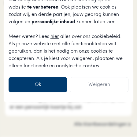
uit
680
beoordelingen.
website
te verbeteren
. Ook plaatsen we cookies
zodat wij, en derde partijen, jouw gedrag kunnen
volgen en
persoonlijke inhoud
kunnen laten zien.
★
★
★
★
★
Meer weten? Lees
hier
alles over ons cookiebeleid.
henri Hodiamont
2026-08-01
Als je onze website met alle functionaliteiten wilt
Mooi product, in 2 dagen in huis. Leuk uitgebreid
gebruiken, dan is het nodig om onze cookies te
assortiment voor een kerstliefhebber.
accepteren. Als je kiest voor
weigeren
, plaatsen we
alleen functionele en analytische cookies.
★
★
★
★
★
Ok
Weigeren
Anneke van der Woude
2026-08-01
Vlotte levering, producten goed verpakt, ook fijn dat
er een persoonlijk kaartje bij zat.
Alle klantbeoordelingen