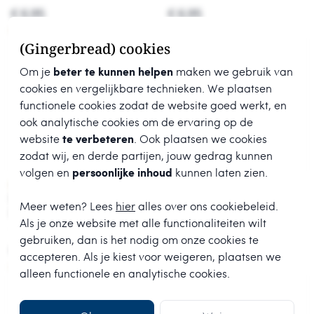
€ 6,95
€ 6,95
Direct beschikbaar
Direct beschikbaar
(Gingerbread) cookies
Om je
beter te kunnen helpen
maken we gebruik van
cookies en vergelijkbare technieken. We plaatsen
functionele cookies zodat de website goed werkt, en
ook analytische cookies om de ervaring op de
website
te verbeteren
. Ook plaatsen we cookies
zodat wij, en derde partijen, jouw gedrag kunnen
volgen en
persoonlijke inhoud
kunnen laten zien.
LUMINEO
LUMINEO
Lumineo LED theelicht -
Lumineo LED theelicht -
Meer weten? Lees
hier
alles over ons cookiebeleid.
Zilver - Set van 2
Grijs - Set van 2
Als je onze website met alle functionaliteiten wilt
★
★
★
★
★
★
★
★
★
★
gebruiken, dan is het nodig om onze cookies te
€ 6,95
€ 6,95
accepteren. Als je kiest voor
weigeren
, plaatsen we
Direct beschikbaar
Direct beschikbaar
alleen functionele en analytische cookies.