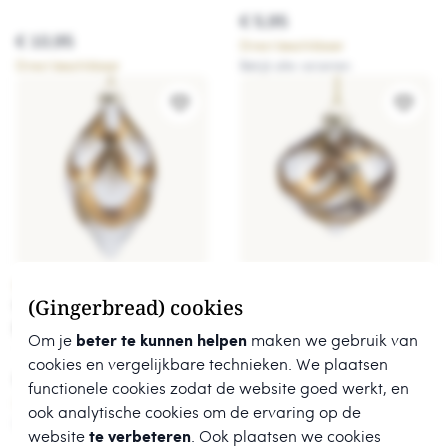
€ 5,95
€ 10,95
Direct beschikbaar
Direct beschikbaar
Bekijk alle varianten
GOODWILL
GOODWILL
(Gingerbread) cookies
Goodwill kerstpegel - Met
Goodwill kerstbal - Met
glitters - 13cm
glitters - 8cm
Om je
beter te kunnen helpen
maken we gebruik van
★
★
★
★
★
★
★
★
★
★
cookies en vergelijkbare technieken. We plaatsen
€ 5,95
€ 5,95
functionele cookies zodat de website goed werkt, en
Direct beschikbaar
Direct beschikbaar
ook analytische cookies om de ervaring op de
Bekijk alle varianten
Bekijk alle varianten
website
te verbeteren
. Ook plaatsen we cookies