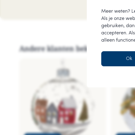
Meer weten? L
Als je onze webs
gebruiken, dan 
accepteren. Als
alleen function
Andere klanten bekeken ook dez
Ok