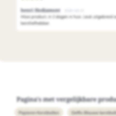
henri Hodiamont
2026-08-01
Mooi product, in 2 dagen in huis. Leuk uitgebreid 
kerstliefhebber.
Pagina's met vergelijkbare prod
Papieren Kerstballen
Delfts Blauwe kerstbal