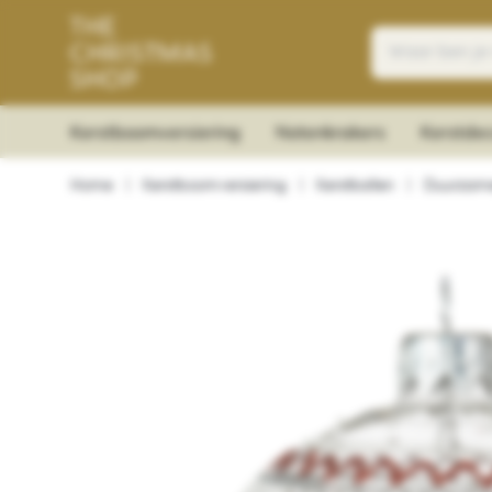
Kerstboomversiering
Notenkrakers
Kerstdec
Home
|
Kerstboomversiering
|
Kerstballen
|
Duurzame