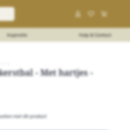
Inspiratie
Hulp & Contact
★
★
★
kerstbal - Met hartjes -
unten met dit product