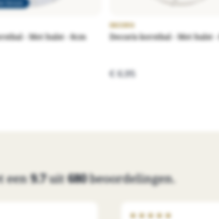
e keuze
DECORIS
rstbal - Met hulst - 8cm
Decoris kerstbal - Met hulst 
€ 6,95
t een
9.7
uit
680
beoordelingen.
★
★
★
★
★