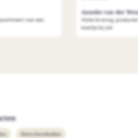
Anneke van der Wo
assortiment voor een
Vlotte levering, producte
kaartje bij zat.
ucten
len
Retro Kerstballen