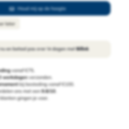
Houd mij op de hoogte
r later
 nu en betaal pas over 14 dagen met
Billink
nding
vanaf €75.
 3 werkdagen
verzonden.
ornament
bij besteding vanaf €100.
rdelen ons met een
9.8/10
.
klanten gingen je voor.