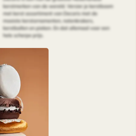
kerstmerken van de wereld. Versier je kerstboom
met kerst assortiment van Decoris met de
mooiste kerstornamenten, notenkrakers,
kerstballen en pieken. En dat allemaal voor een
hele scherpe prijs.