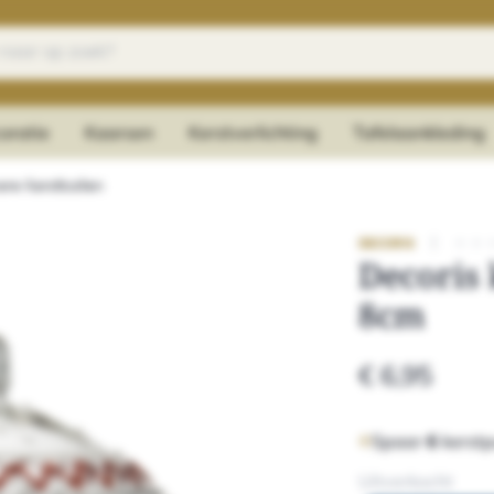
oratie
Kaarsen
Kerstverlichting
Tafelaankleding
re Kerstballen
|
★
★
DECORIS
Decoris 
8cm
€ 6,95
Spaar
6
kerstp
Uitverkocht