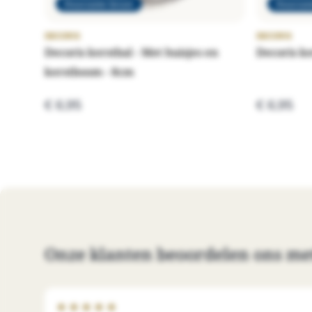
Duurzame keuze
Duurzam
DECORIS
DECORIS
Decoris kerstbal - Met huisjes en
Decoris ke
kerstboom - 8cm
€ 6,95
€ 6,95
Onze klanten beoordelen ons me
★
★
★
★
★