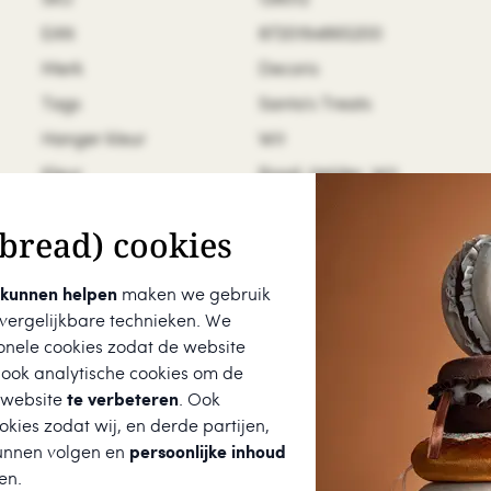
EAN
8720194865200
Merk
Decoris
Tags
Santa's Treats
Hanger kleur
Wit
Kleur
Rood, Helder, Wit
Kroon kleur
Zilver
bread) cookies
Materiaal
Glas
Mondgeblazen
 kunnen helpen
maken we gebruik
Handgeschilderd
 vergelijkbare technieken. We
onele cookies zodat de website
Gewicht
10 g
 ook analytische cookies om de
Hoogte
8 cm
 website
te verbeteren
. Ook
Breedte
8 cm
kies zodat wij, en derde partijen,
unnen volgen en
persoonlijke inhoud
Diameter
8 cm
en.