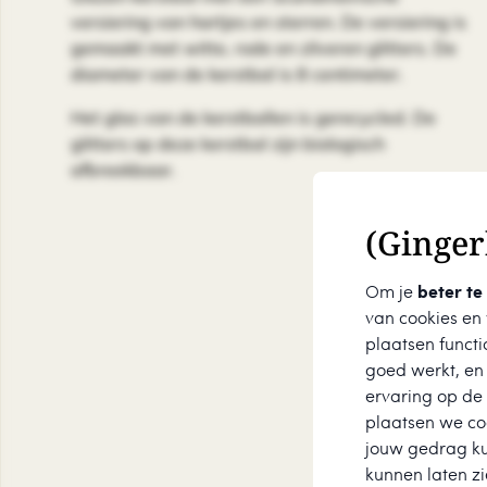
versiering van hartjes en sterren. De versiering is
gemaakt met witte, rode en zilveren glitters. De
diameter van de kerstbal is 8 centimeter.
Het glas van de kerstballen is gerecycled. De
glitters op deze kerstbal zijn biologisch
afbreekbaar.
(Ginger
Om je
beter te
van cookies en
plaatsen functi
goed werkt, en
ervaring op de
plaatsen we coo
jouw gedrag k
kunnen laten zi