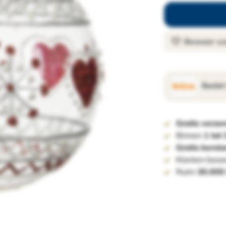
Bewaar voo
Bestel
Gratis verze
Binnen
1 tot
Gratis kerst
Klanten beoo
Ruim
30.000